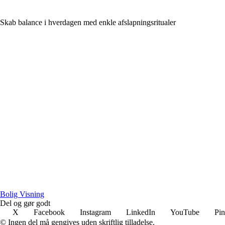
Skab balance i hverdagen med enkle afslapningsritualer
B
olig
V
isning
Del og gør godt
X
Facebook
Instagram
LinkedIn
YouTube
Pin
© Ingen del må gengives uden skriftlig tilladelse.