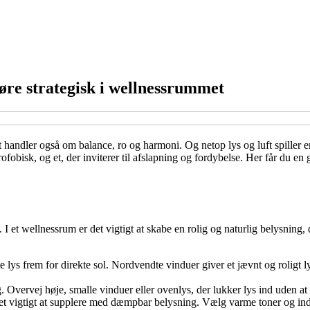
døre strategisk i wellnessrummet
handler også om balance, ro og harmoni. Og netop lys og luft spiller 
fobisk, og et, der inviterer til afslapning og fordybelse. Her får du en 
I et wellnessrum er det vigtigt at skabe en rolig og naturlig belysning,
ekte lys frem for direkte sol. Nordvendte vinduer giver et jævnt og roli
Overvej høje, smalle vinduer eller ovenlys, der lukker lys ind uden at 
et vigtigt at supplere med dæmpbar belysning. Vælg varme toner og indir