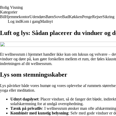
B
olig
V
isning
Kategorier
Bil
Hjemmekontor
Udendørs
Børn
Sove
Bad
Køkken
Penge
Rejser
Sikring
Log ind
Kom i gang
Mailnyt
Luft og lys: Sådan placerer du vinduer og 
Et wellnessrum i hjemmet handler ikke kun om luksus og velvære – det 
vinduer og døre på, kan gøre forskellen mellem et rum, der føles klaustro
indretningen af dit wellnessrum.
Lys som stemningsskaber
Lys påvirker både vores humør og vores oplevelse af rummets størrelse. 
yoga eller meditation.
Udnyt dagslyset
: Placer vinduer, så de fanger det bløde, indir
solafskærmning for at undgå overophedning.
Tænk på privatliv
: I wellnessrum ønsker man ofte afskærmning. 
Kombinér med kunstig belysning
: Selv med gode vinduer er d