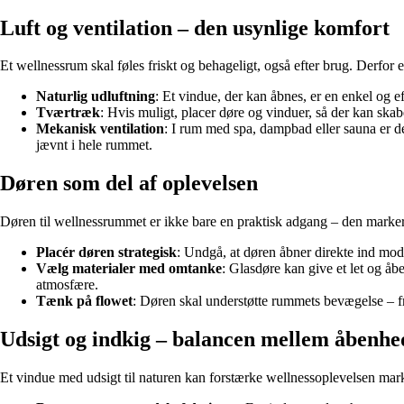
Luft og ventilation – den usynlige komfort
Et wellnessrum skal føles friskt og behageligt, også efter brug. Derfor er
Naturlig udluftning
: Et vindue, der kan åbnes, er en enkel og eff
Tværtræk
: Hvis muligt, placer døre og vinduer, så der kan ska
Mekanisk ventilation
: I rum med spa, dampbad eller sauna er det
jævnt i hele rummet.
Døren som del af oplevelsen
Døren til wellnessrummet er ikke bare en praktisk adgang – den marker
Placér døren strategisk
: Undgå, at døren åbner direkte ind mod
Vælg materialer med omtanke
: Glasdøre kan give et let og åb
atmosfære.
Tænk på flowet
: Døren skal understøtte rummets bevægelse – fr
Udsigt og indkig – balancen mellem åbenhe
Et vindue med udsigt til naturen kan forstærke wellnessoplevelsen mar