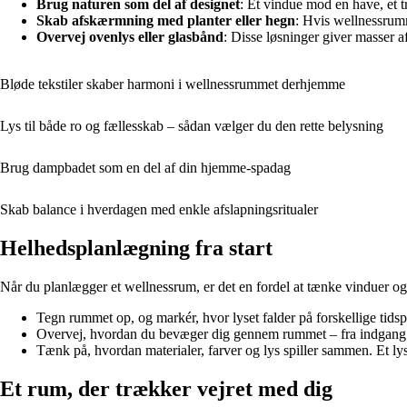
Brug naturen som del af designet
: Et vindue mod en have, et tr
Skab afskærmning med planter eller hegn
: Hvis wellnessrumm
Overvej ovenlys eller glasbånd
: Disse løsninger giver masser a
Bløde tekstiler skaber harmoni i wellnessrummet derhjemme
Lys til både ro og fællesskab – sådan vælger du den rette belysning
Brug dampbadet som en del af din hjemme-spadag
Skab balance i hverdagen med enkle afslapningsritualer
Helhedsplanlægning fra start
Når du planlægger et wellnessrum, er det en fordel at tænke vinduer og 
Tegn rummet op, og markér, hvor lyset falder på forskellige tids
Overvej, hvordan du bevæger dig gennem rummet – fra indgang t
Tænk på, hvordan materialer, farver og lys spiller sammen. Et lys
Et rum, der trækker vejret med dig