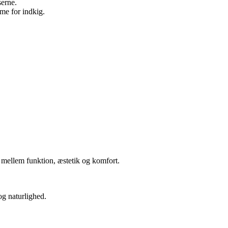
serne.
me for indkig.
e mellem funktion, æstetik og komfort.
og naturlighed.