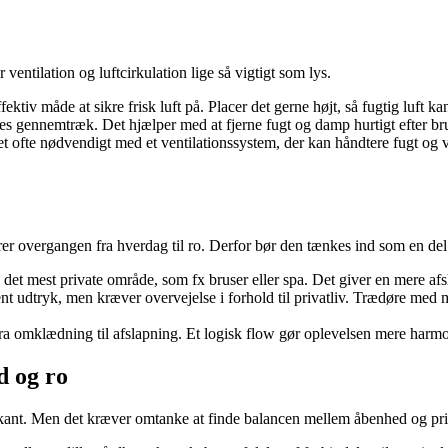
 ventilation og luftcirkulation lige så vigtigt som lys.
ektiv måde at sikre frisk luft på. Placer det gerne højt, så fugtig luft ka
bes gennemtræk. Det hjælper med at fjerne fugt og damp hurtigt efter br
 ofte nødvendigt med et ventilationssystem, der kan håndtere fugt og var
er overgangen fra hverdag til ro. Derfor bør den tænkes ind som en del
 det mest private område, som fx bruser eller spa. Det giver en mere af
ent udtryk, men kræver overvejelse i forhold til privatliv. Trædøre med
a omklædning til afslapning. Et logisk flow gør oplevelsen mere harmon
d og ro
kant. Men det kræver omtanke at finde balancen mellem åbenhed og priv