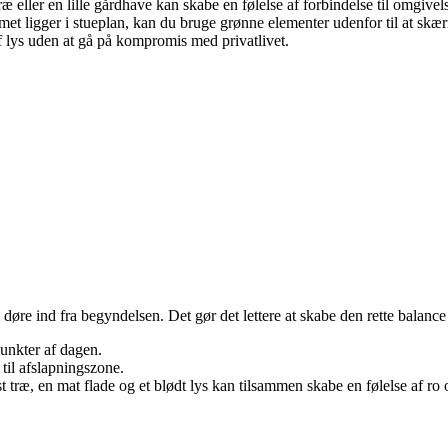
æ eller en lille gårdhave kan skabe en følelse af forbindelse til omgivel
et ligger i stueplan, kan du bruge grønne elementer udenfor til at skær
f lys uden at gå på kompromis med privatlivet.
døre ind fra begyndelsen. Det gør det lettere at skabe den rette balanc
punkter af dagen.
il afslapningszone.
t træ, en mat flade og et blødt lys kan tilsammen skabe en følelse af ro 