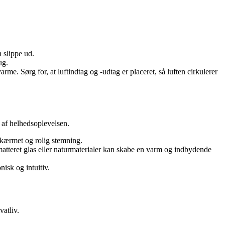
n slippe ud.
ug.
me. Sørg for, at luftindtag og -udtag er placeret, så luften cirkulerer
 af helhedsoplevelsen.
skærmet og rolig stemning.
 matteret glas eller naturmaterialer kan skabe en varm og indbydende
isk og intuitiv.
atliv.