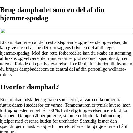
Brug dampbadet som en del af din
hjemme-spadag
Et dampbad er en af de mest afslappende og rensende oplevelser, du
kan give dig selv – og det kan sagtens blive en del af din egen
hjemme-spadag. Med den rette forberedelse kan du skabe en stemning
af luksus og velvære, der minder om et professionelt spaophold, men
uden at forlade dit eget badeværelse. Her får du inspiration til, hvordan
du bruger dampbadet som en central del af din personlige wellness-
rutine.
Hvorfor dampbad?
Et dampbad adskiller sig fra en sauna ved, at varmen kommer fra
fugtig damp i stedet for tør varme. Temperaturen er typisk lavere, men
luftfugtigheden er tæt på 100 %, hvilket gør oplevelsen mere blid for
kroppen. Dampen åbner porerne, stimulerer blodcirkulationen og
hjælper med at rense huden for urenheder. Samtidig løsner den
spændinger i muskler og led – perfekt efter en lang uge eller en hård
træning.