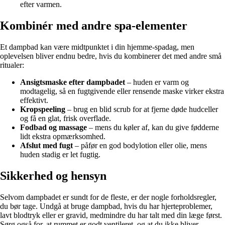
efter varmen.
Kombinér med andre spa-elementer
Et dampbad kan være midtpunktet i din hjemme-spadag, men
oplevelsen bliver endnu bedre, hvis du kombinerer det med andre små
ritualer:
Ansigtsmaske efter dampbadet
– huden er varm og
modtagelig, så en fugtgivende eller rensende maske virker ekstra
effektivt.
Kropspeeling
– brug en blid scrub for at fjerne døde hudceller
og få en glat, frisk overflade.
Fodbad og massage
– mens du køler af, kan du give fødderne
lidt ekstra opmærksomhed.
Afslut med fugt
– påfør en god bodylotion eller olie, mens
huden stadig er let fugtig.
Sikkerhed og hensyn
Selvom dampbadet er sundt for de fleste, er der nogle forholdsregler,
du bør tage. Undgå at bruge dampbad, hvis du har hjerteproblemer,
lavt blodtryk eller er gravid, medmindre du har talt med din læge først.
Sørg også for, at rummet er godt ventileret, og at du ikke bliver