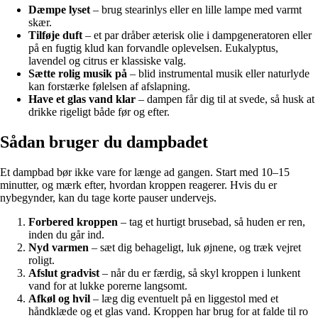
Dæmpe lyset
– brug stearinlys eller en lille lampe med varmt
skær.
Tilføje duft
– et par dråber æterisk olie i dampgeneratoren eller
på en fugtig klud kan forvandle oplevelsen. Eukalyptus,
lavendel og citrus er klassiske valg.
Sætte rolig musik på
– blid instrumental musik eller naturlyde
kan forstærke følelsen af afslapning.
Have et glas vand klar
– dampen får dig til at svede, så husk at
drikke rigeligt både før og efter.
Sådan bruger du dampbadet
Et dampbad bør ikke vare for længe ad gangen. Start med 10–15
minutter, og mærk efter, hvordan kroppen reagerer. Hvis du er
nybegynder, kan du tage korte pauser undervejs.
Forbered kroppen
– tag et hurtigt brusebad, så huden er ren,
inden du går ind.
Nyd varmen
– sæt dig behageligt, luk øjnene, og træk vejret
roligt.
Afslut gradvist
– når du er færdig, så skyl kroppen i lunkent
vand for at lukke porerne langsomt.
Afkøl og hvil
– læg dig eventuelt på en liggestol med et
håndklæde og et glas vand. Kroppen har brug for at falde til ro