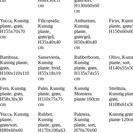
cm
H68x50x51
grøn/sort,
cm
H130x60x60
cm
Yucca, Kunstig
Filicopsida,
Anthurium,
Ficus, Kunst
plante, grøn,
Kunstig
Kunstig
plante, grøn/
H155x70x70
plante,
plante,
H150x60x6
cm
grøn/grå,
grøn/grå,
H35x40x40
H50x40x40
cm
cm
Bambusa,
Sansevieria,
Rubberboom,
Olivo, Kunst
Kunstig plante,
Kunstig
Kunstig
plante, sort,
grøn,
plante, hvid,
plante, grøn,
H140x55x5
H100x110x110
H55x18x19
H135x74x55
cm
cm
cm
Fern, Kunstig
Palm, Kunstig
Kunstig
Strelitzia,
plante, grøn,
plante, grøn,
Monstera
Kunstig plan
H58x30x30
H110x75x75
plante 160cm
grøn,
cm
cm
H108x61x5
Yucca, Kunstig
Rubber,
Palmera,
Kunstig grø
plante,
Kunstig
Kunstig
plante 120c
grøn/sort,
plante, grøn,
plante, sort,
H80x60x60
H170x106x63
H70x70x60