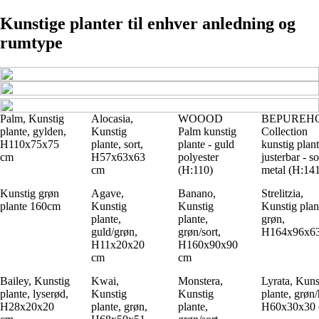
Kunstige planter til enhver anledning og
rumtype
Palm, Kunstig
Alocasia,
WOOOD
BEPUREH
plante, gylden,
Kunstig
Palm kunstig
Collection
H110x75x75
plante, sort,
plante - guld
kunstig plant
cm
H57x63x63
polyester
justerbar - so
cm
(H:110)
metal (H:14
Kunstig grøn
Agave,
Banano,
Strelitzia,
plante 160cm
Kunstig
Kunstig
Kunstig plan
plante,
plante,
grøn,
guld/grøn,
grøn/sort,
H164x96x6
H11x20x20
H160x90x90
cm
cm
Bailey, Kunstig
Kwai,
Monstera,
Lyrata, Kuns
plante, lyserød,
Kunstig
Kunstig
plante, grøn/
H28x20x20
plante, grøn,
plante,
H60x30x30