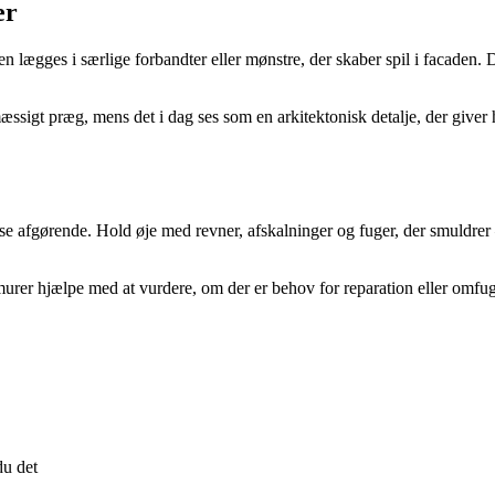
er
ægges i særlige forbandter eller mønstre, der skaber spil i facaden. De
igt præg, mens det i dag ses som en arkitektonisk detalje, der giver 
e afgørende. Hold øje med revner, afskalninger og fuger, der smuldrer 
murer hjælpe med at vurdere, om der er behov for reparation eller omfu
du det