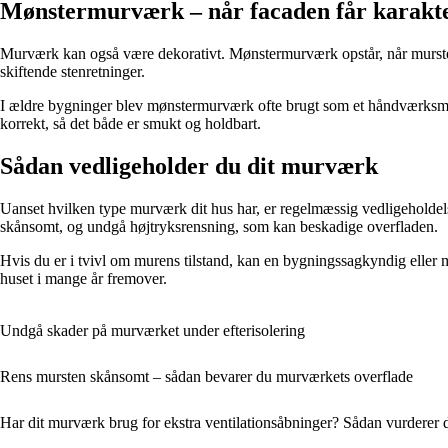
Mønstermurværk – når facaden får karakt
Murværk kan også være dekorativt. Mønstermurværk opstår, når mursten l
skiftende stenretninger.
I ældre bygninger blev mønstermurværk ofte brugt som et håndværksmæss
korrekt, så det både er smukt og holdbart.
Sådan vedligeholder du dit murværk
Uanset hvilken type murværk dit hus har, er regelmæssig vedligeholdels
skånsomt, og undgå højtryksrensning, som kan beskadige overfladen.
Hvis du er i tvivl om murens tilstand, kan en bygningssagkyndig eller 
huset i mange år fremover.
Undgå skader på murværket under efterisolering
Rens mursten skånsomt – sådan bevarer du murværkets overflade
Har dit murværk brug for ekstra ventilationsåbninger? Sådan vurderer 