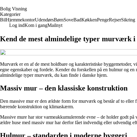
B
olig
V
isning
Kategorier
Bil
Hjemmekontor
Udendørs
Børn
Sove
Bad
Køkken
Penge
Rejser
Sikring
Log ind
Kom i gang
Mailnyt
Kend de mest almindelige typer murværk i 
Murværk er en af de mest holdbare og karakteristiske byggemetoder, vi 
egne egenskaber og fordele. Kender du forskellen på en hulmur og en m
almindelige typer murværk, du kan finde i danske hjem.
Massiv mur – den klassiske konstruktion
Den massive mur er den ældste form for murværk og består af to eller
bærende konstruktion og klimaskærm.
Massive mure har stor varmeakkumulerende evne – de holder godt på v
ældre huse med massiv mur har derfor fået indvendig eller udvendig efte
Hulmur – standarden i moderne byggeri