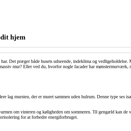
dit hjem
har. Det præger både husets udseende, indeklima og vedligeholdelse. Me
assiv mur? Eller ved du, hvorfor nogle facader har mønstermurværk, men
 flere lag mursten, der er muret sammen uden hulrum. Denne type ses i
armen om vinteren og køligheden om sommeren. Til gengæld kan de vær
risolering for at forbedre energiforbruget.