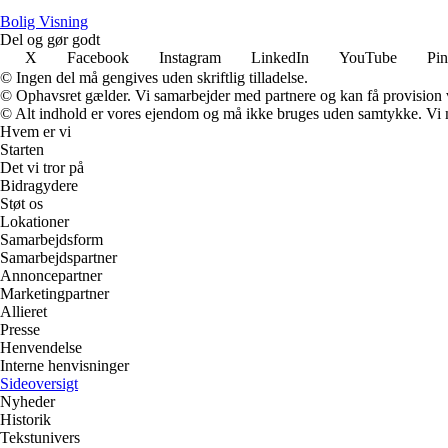
B
olig
V
isning
Del og gør godt
X
Facebook
Instagram
LinkedIn
YouTube
Pin
© Ingen del må gengives uden skriftlig tilladelse.
© Ophavsret gælder. Vi samarbejder med partnere og kan få provision
© Alt indhold er vores ejendom og må ikke bruges uden samtykke. Vi mod
Hvem er vi
Starten
Det vi tror på
Bidragydere
Støt os
Lokationer
Samarbejdsform
Samarbejdspartner
Annoncepartner
Marketingpartner
Allieret
Presse
Henvendelse
Interne henvisninger
Sideoversigt
Nyheder
Historik
Tekstunivers