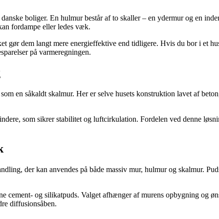
nske boliger. En hulmur består af to skaller – en ydermur og en indermu
kan fordampe eller ledes væk.
lket gør dem langt mere energieffektive end tidligere. Hvis du bor i et h
besparelser på varmeregningen.
g
 en såkaldt skalmur. Her er selve husets konstruktion lavet af beton, 
dere, som sikrer stabilitet og luftcirkulation. Fordelen ved denne lø
k
dling, der kan anvendes på både massiv mur, hulmur og skalmur. Pudse
erne cement- og silikatpuds. Valget afhænger af murens opbygning og ø
re diffusionsåben.