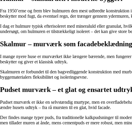
Fra 1950’erne og frem blev hulmuren den mest udbredte konstruktion i da
beskytter mod fugt, da eventuel regn, der trænger gennem ydermuren, 
I dag er hulmure typisk efterisoleret med mineraluld eller granulat, hvi
undersøgt, om hulmuren er tilstrækkeligt isoleret – det kan give store 
Skalmur – murværk som facadebeklædnin
I mange nyere huse er murværket ikke længere bærende, men fungerer som
beskytter og giver et klassisk udtryk.
Skalmuren er forbundet til den bagvedliggende konstruktion med murbin
byggematerialers fleksibilitet og isoleringsevne.
Pudset murværk – et glat og ensartet udtry
Pudset murværk er ikke en selvstændig murtype, men en overfladebehan
ændre husets udtryk – fra rå mursten til en glat, hvid facade.
Der findes mange typer puds, fra traditionelle kalkpudsninger til mod
men tillader muren at ånde, mens cementpuds er mere robust, men mind