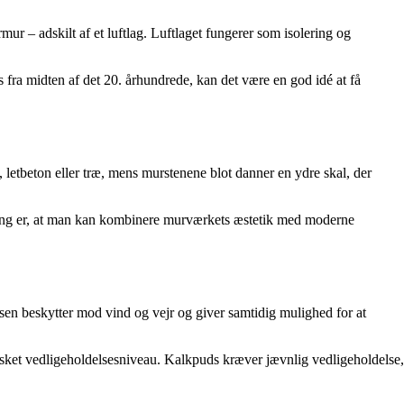
r – adskilt af et luftlag. Luftlaget fungerer som isolering og
us fra midten af det 20. århundrede, kan det være en god idé at få
letbeton eller træ, mens murstenene blot danner en ydre skal, der
sning er, at man kan kombinere murværkets æstetik med moderne
n beskytter mod vind og vejr og giver samtidig mulighed for at
nsket vedligeholdelsesniveau. Kalkpuds kræver jævnlig vedligeholdelse,