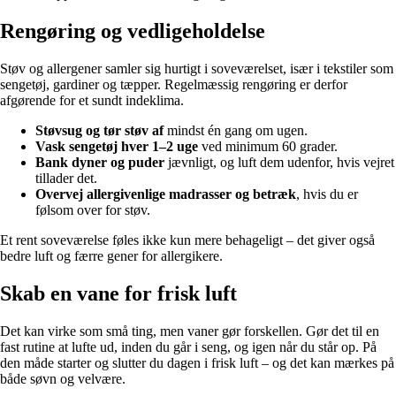
Rengøring og vedligeholdelse
Støv og allergener samler sig hurtigt i soveværelset, især i tekstiler som
sengetøj, gardiner og tæpper. Regelmæssig rengøring er derfor
afgørende for et sundt indeklima.
Støvsug og tør støv af
mindst én gang om ugen.
Vask sengetøj hver 1–2 uge
ved minimum 60 grader.
Bank dyner og puder
jævnligt, og luft dem udenfor, hvis vejret
tillader det.
Overvej allergivenlige madrasser og betræk
, hvis du er
følsom over for støv.
Et rent soveværelse føles ikke kun mere behageligt – det giver også
bedre luft og færre gener for allergikere.
Skab en vane for frisk luft
Det kan virke som små ting, men vaner gør forskellen. Gør det til en
fast rutine at lufte ud, inden du går i seng, og igen når du står op. På
den måde starter og slutter du dagen i frisk luft – og det kan mærkes på
både søvn og velvære.