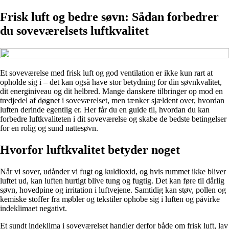
Frisk luft og bedre søvn: Sådan forbedrer
du soveværelsets luftkvalitet
Et soveværelse med frisk luft og god ventilation er ikke kun rart at
opholde sig i – det kan også have stor betydning for din søvnkvalitet,
dit energiniveau og dit helbred. Mange danskere tilbringer op mod en
tredjedel af døgnet i soveværelset, men tænker sjældent over, hvordan
luften derinde egentlig er. Her får du en guide til, hvordan du kan
forbedre luftkvaliteten i dit soveværelse og skabe de bedste betingelser
for en rolig og sund nattesøvn.
Hvorfor luftkvalitet betyder noget
Når vi sover, udånder vi fugt og kuldioxid, og hvis rummet ikke bliver
luftet ud, kan luften hurtigt blive tung og fugtig. Det kan føre til dårlig
søvn, hovedpine og irritation i luftvejene. Samtidig kan støv, pollen og
kemiske stoffer fra møbler og tekstiler ophobe sig i luften og påvirke
indeklimaet negativt.
Et sundt indeklima i soveværelset handler derfor både om frisk luft, lav