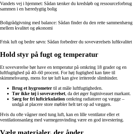
Vandets vej i hjemmet: Sådan tænker du kredsløb og ressourceforbrug
sammen i en bæredygtig bolig
Boligrådgivning med balance: Sådan finder du den rette sammenhæng
mellem kvalitet og økonomi
Frisk luft og bedre søvn: Sådan forbedrer du soveværelsets luftkvalitet
Hold styr på fugt og temperatur
Et soveværelse bør have en temperatur på omkring 18 grader og en
luftfugtighed på 40–60 procent. For høj fugtighed kan føre til
skimmelsvamp, mens for tør luft kan give irriterede slimhinder.
Brug et hygrometer
til at måle luftfugtigheden.
Tør ikke tøj i soveværelset
, da det øger fugtniveauet markant.
Sørg for fri luftcirkulation
omkring radiatorer og vægge –
undgå at placere store møbler helt tæt op ad væggen.
Hvis du ofte vågner med tung luft, kan en lille ventilator eller et
ventilationsanlæg med varmegenvinding være en god investering.
Vælg materialer, der ånder