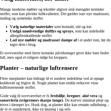
Mange moderne møbler og tekstiler afgiver små mængder kemiske
stoffer, som kan påvirke luftkvaliteten. Det gælder især nye madrasser,
maling og syntetiske stoffer.
Vælg naturlige materialer
som bomuld, uld og træ.
Undgå unødvendige duftlys og sprays
, som kan indeholde
allergifremkaldende stoffer.
Lad nye møbler og madrasser dampe af
i et andet rum, før du
tager dem i brug.
Et soveværelse med færre kemiske påvirkninger giver ikke bare bedre
luft, men også et roligere miljø for kroppen.
Planter – naturlige luftrensere
Flere stueplanter kan bidrage til et sundere indeklima ved at optage
kuldioxid og frigive ilt. Nogle planter kan endda reducere visse
luftforurenende stoffer.
Gode valg til soveværelset er fx
fredslilje
,
bregner
,
aloë vera
og
sansevieria (svigermors skarpe tunge)
. De kræver minimal pleje og
trives i dæmpet lys. Husk dog, at planter ikke kan erstatte udluftning –
de er et supplement, ikke en løsning i sig selv.