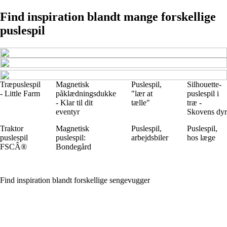
Find inspiration blandt mange forskellige
puslespil
Træpuslespil
Magnetisk
Puslespil,
Silhouette-
- Little Farm
påklædningsdukke
"lær at
puslespil i
- Klar til dit
tælle"
træ -
eventyr
Skovens dyr
Traktor
Magnetisk
Puslespil,
Puslespil,
puslespil
puslespil:
arbejdsbiler
hos læge
FSCÂ®
Bondegård
Find inspiration blandt forskellige sengevugger