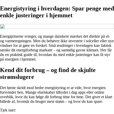
Energistyring i hverdagen: Spar penge med
enkle justeringer i hjemmet
Energipriserne svinger, og mange danskere mærker det direkte på el-
og varmeregningen. Men du behøver ikke investere i solceller eller nye
vinduer for at gøre en forskel. Små ændringer i hverdagen kan faktisk
sænke dit energiforbrug markant – og samtidig gavne klimaet. Her får
du en praktisk guide til, hvordan du med enkle justeringer kan få styr
på energien i hjemmet.
Kend dit forbrug – og find de skjulte
strømslugere
Det første skridt mod bedre energistyring er at vide, hvor energien
forsvinder hen. Mange elselskaber tilbyder i dag apps eller online
overblik, hvor du kan følge dit forbrug time for time. Det giver et klart
billede af, hvornår du bruger mest strøm – og hvor du kan spare.
Tjek især: