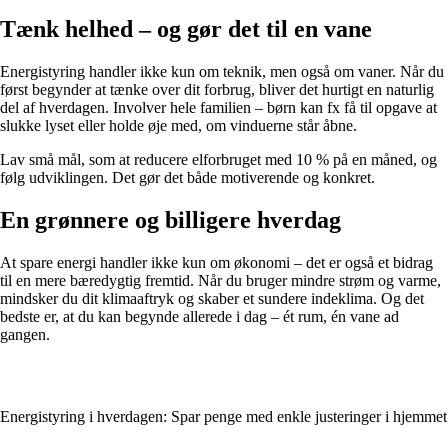
Tænk helhed – og gør det til en vane
Energistyring handler ikke kun om teknik, men også om vaner. Når du
først begynder at tænke over dit forbrug, bliver det hurtigt en naturlig
del af hverdagen. Involver hele familien – børn kan fx få til opgave at
slukke lyset eller holde øje med, om vinduerne står åbne.
Lav små mål, som at reducere elforbruget med 10 % på en måned, og
følg udviklingen. Det gør det både motiverende og konkret.
En grønnere og billigere hverdag
At spare energi handler ikke kun om økonomi – det er også et bidrag
til en mere bæredygtig fremtid. Når du bruger mindre strøm og varme,
mindsker du dit klimaaftryk og skaber et sundere indeklima. Og det
bedste er, at du kan begynde allerede i dag – ét rum, én vane ad
gangen.
Energistyring i hverdagen: Spar penge med enkle justeringer i hjemmet