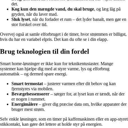
det.
Kog kun den mængde vand, du skal bruge
, og læg låg på
gryden, når du laver mad.
Sluk lyset
, når du forlader et rum – det lyder banalt, men gør en
stor forskel over tid.
Overvej også at samle elforbruget i de timer, hvor strømmen er billigst,
hvis du har en variabel elpris. Det kan du ofte se i din elapp.
Brug teknologien til din fordel
Smart home-løsninger er ikke kun for teknikentusiaster. Mange
systemer kan hjælpe dig med at styre varme, lys og elforbrug
automatisk – og dermed spare energi.
Smart termostat
– justerer varmen efter dit behov og kan
fjernstyres via mobilen.
Bevægelsessensorer
– sørger for, at lyset kun er tændt, når der
er nogen i rummet.
Energimålere
– giver dig præcise data om, hvilke apparater der
bruger mest strøm.
Selv enkle løsninger, som en timer på kaffemaskinen eller en app-styret
stikkontakt, kan gøre det lettere at holde styr på energien.