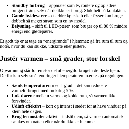
Standby-forbrug
– apparater som tv, routere og opladere
bruger strøm, selv når de ikke er i brug. Sluk helt på kontakten.
Gamle hvidevarer
– et ældre køleskab eller fryser kan bruge
dobbelt så meget strøm som en ny model.
Belysning
– skift til LED-pærer, som bruger op til 80 % mindre
energi end glødepærer.
Et godt tip er at tage en “energirunde” i hjemmet: gå fra rum til rum og
notér, hvor du kan slukke, udskifte eller justere.
Justér varmen – små grader, stor forskel
Opvarmning står for en stor del af energiforbruget i de fleste hjem.
Derfor kan selv små ændringer i temperaturen mærkes på regningen.
Sænk temperaturen
med 1 grad – det kan reducere
varmeforbruget med omkring 5 %.
Luk dørene
mellem varme og kolde rum, så varmen ikke
forsvinder.
Udluft effektivt
– kort og intenst i stedet for at have vinduer på
klem hele dagen.
Brug termostater aktivt
– indstil dem, så varmen automatisk
sænkes om natten eller når du ikke er hjemme.