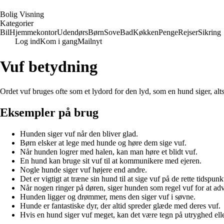
B
olig
V
isning
Kategorier
Bil
Hjemmekontor
Udendørs
Børn
Sove
Bad
Køkken
Penge
Rejser
Sikring
Log ind
Kom i gang
Mailnyt
Vuf betydning
Ordet vuf bruges ofte som et lydord for den lyd, som en hund siger, alt
Eksempler på brug
Hunden siger vuf når den bliver glad.
Børn elsker at lege med hunde og høre dem sige vuf.
Når hunden logrer med halen, kan man høre et blidt vuf.
En hund kan bruge sit vuf til at kommunikere med ejeren.
Nogle hunde siger vuf højere end andre.
Det er vigtigt at træne sin hund til at sige vuf på de rette tidspunk
Når nogen ringer på døren, siger hunden som regel vuf for at a
Hunden ligger og drømmer, mens den siger vuf i søvne.
Hunde er fantastiske dyr, der altid spreder glæde med deres vuf.
Hvis en hund siger vuf meget, kan det være tegn på utryghed elle