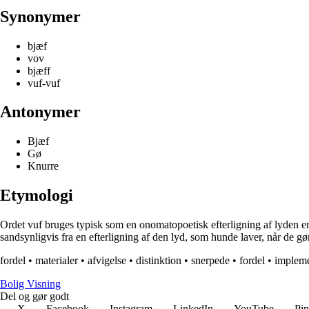
Synonymer
bjæf
vov
bjæff
vuf-vuf
Antonymer
Bjæf
Gø
Knurre
Etymologi
Ordet vuf bruges typisk som en onomatopoetisk efterligning af lyden en
sandsynligvis fra en efterligning af den lyd, som hunde laver, når de g
fordel
•
materialer
•
afvigelse
•
distinktion
•
snerpede
•
fordel
•
impleme
B
olig
V
isning
Del og gør godt
X
Facebook
Instagram
LinkedIn
YouTube
Pin