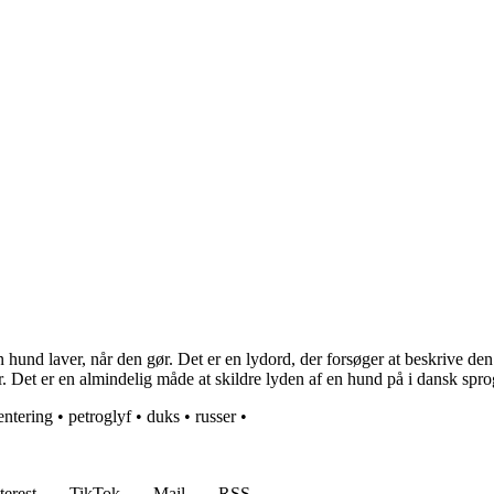
 hund laver, når den gør. Det er en lydord, der forsøger at beskrive de
ør. Det er en almindelig måde at skildre lyden af en hund på i dansk spr
ntering
•
petroglyf
•
duks
•
russer
•
terest
TikTok
Mail
RSS