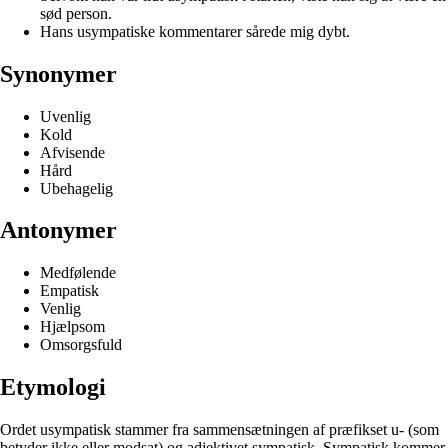
sød person.
Hans usympatiske kommentarer sårede mig dybt.
Synonymer
Uvenlig
Kold
Afvisende
Hård
Ubehagelig
Antonymer
Medfølende
Empatisk
Venlig
Hjælpsom
Omsorgsfuld
Etymologi
Ordet usympatisk stammer fra sammensætningen af præfikset u- (som
betyder ikke eller modsat) og adjektivet sympatisk. Sympatisk kommer