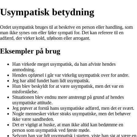
Usympatisk betydning
Ordet usympatisk bruges til at beskrive en person eller handling, som
man ikke synes om eller føler sympati for. Det kan referere til en
adfærd, der virker kold, ufølsom eller arrogant.
Eksempler på brug
Han virkede meget usympatisk, da han afviste hendes
anmodning.
Hendes opførsel i går var virkelig usympatisk over for andre.
Jeg har altid fundet ham lidt usympatisk.
Hun blev beskyldt for at være usympatisk, men det var en
misforståelse.
Situationen blev endnu mere anstrengt på grund af hendes
usympatiske attitude.
Jeg prøver at forstå hans usympatiske adfærd, men det er svært.
Nogle mennesker virker straks usympatiske, men det behøver
ikke være sandheden.
Det er vigtigt at huske, at man ikke altid kan bedømme en
person som usympatisk ved første møde.
Selvom han var lidt usympatisk i starten, viste han sig at være en