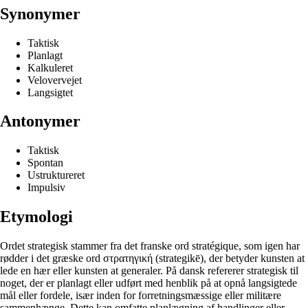
Synonymer
Taktisk
Planlagt
Kalkuleret
Velovervejet
Langsigtet
Antonymer
Taktisk
Spontan
Ustruktureret
Impulsiv
Etymologi
Ordet strategisk stammer fra det franske ord stratégique, som igen har
rødder i det græske ord στρατηγική (strategikē), der betyder kunsten at
lede en hær eller kunsten at generaler. På dansk refererer strategisk til
noget, der er planlagt eller udført med henblik på at opnå langsigtede
mål eller fordele, især inden for forretningsmæssige eller militære
sammenhænge. Dette kan omfatte planlægning af handlinger eller