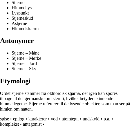
Stjerne
Himmellys
Lyspunkt
Stjerneskud
Astjerne
Himmelskærm
Antonymer
Stjerne – Måne
Stjerne – Mørke
Stjerne – Jord
Stjerne – Sky
Etymologi
Ordet stjerne stammer fra oldnordisk stjarna, der igen kan spores
tilbage til det germanske ord sternô, hvilket betyder skinnende
himmellegeme. Stjerne refererer til de lysende objekter, som man ser på
himlen om natten.
spise
•
epilog
•
karakterer
•
vod
•
atomtegn
•
undskyld
•
p.a.
•
komplekst
•
antagonist
•