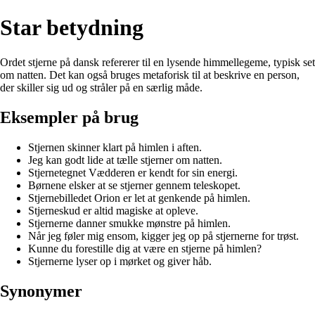
Star betydning
Ordet stjerne på dansk refererer til en lysende himmellegeme, typisk set
om natten. Det kan også bruges metaforisk til at beskrive en person,
der skiller sig ud og stråler på en særlig måde.
Eksempler på brug
Stjernen skinner klart på himlen i aften.
Jeg kan godt lide at tælle stjerner om natten.
Stjernetegnet Vædderen er kendt for sin energi.
Børnene elsker at se stjerner gennem teleskopet.
Stjernebilledet Orion er let at genkende på himlen.
Stjerneskud er altid magiske at opleve.
Stjernerne danner smukke mønstre på himlen.
Når jeg føler mig ensom, kigger jeg op på stjernerne for trøst.
Kunne du forestille dig at være en stjerne på himlen?
Stjernerne lyser op i mørket og giver håb.
Synonymer