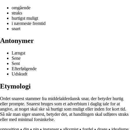
omgående
straks
hurtigst muligt
i nærmeste fremtid
snart
Antonymer
Længst
Sene
Sent
Efterfølgende
Udskudt
Etymologi
Ordet snarest stammer fra middelalderdansk snar, der betyder hurtig
eller prompte. Snarest bruges som et adverbium i daglig tale for at
angive, at noget skal ske så hurtigt som muligt eller inden for kort tid.
Så når man siger snarest, betyder det, at handlingen skal udføres straks
eller med minimal forsinkelse.
opposition
•
din
•
pip
•
instanser
•
alkymist
•
fordel
•
drage
•
idealisme