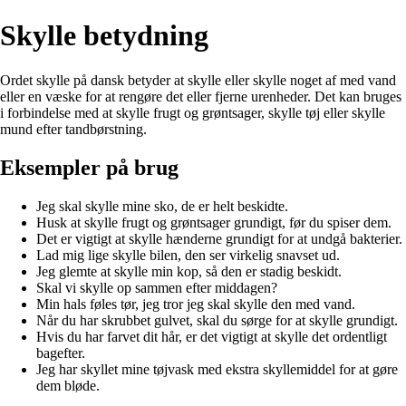
Skylle betydning
Ordet skylle på dansk betyder at skylle eller skylle noget af med vand
eller en væske for at rengøre det eller fjerne urenheder. Det kan bruges
i forbindelse med at skylle frugt og grøntsager, skylle tøj eller skylle
mund efter tandbørstning.
Eksempler på brug
Jeg skal skylle mine sko, de er helt beskidte.
Husk at skylle frugt og grøntsager grundigt, før du spiser dem.
Det er vigtigt at skylle hænderne grundigt for at undgå bakterier.
Lad mig lige skylle bilen, den ser virkelig snavset ud.
Jeg glemte at skylle min kop, så den er stadig beskidt.
Skal vi skylle op sammen efter middagen?
Min hals føles tør, jeg tror jeg skal skylle den med vand.
Når du har skrubbet gulvet, skal du sørge for at skylle grundigt.
Hvis du har farvet dit hår, er det vigtigt at skylle det ordentligt
bagefter.
Jeg har skyllet mine tøjvask med ekstra skyllemiddel for at gøre
dem bløde.