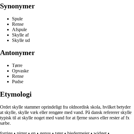
Synonymer
Spule
Rense
Afspule
Skylle af
Skylle ud
Antonymer
Tørre
Opvaske
Rense
Pudse
Etymologi
Ordet skylle stammer oprindeligt fra oldnordisk skola, hvilket betyder
at skylle, skylle væk eller rengøre med vand. På dansk refererer skylle
typisk til at skylle noget med vand for at fjerne snavs eller rester af fx
sæbe.
forrige
•
pirrer
•
en
•
genus
•
tater
•
biedermeier
•
widget
•