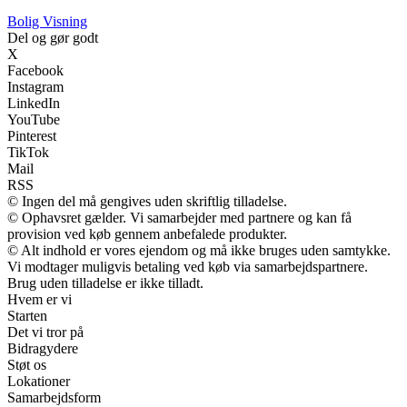
B
olig
V
isning
Del og gør godt
X
Facebook
Instagram
LinkedIn
YouTube
Pinterest
TikTok
Mail
RSS
© Ingen del må gengives uden skriftlig tilladelse.
© Ophavsret gælder. Vi samarbejder med partnere og kan få
provision ved køb gennem anbefalede produkter.
© Alt indhold er vores ejendom og må ikke bruges uden samtykke.
Vi modtager muligvis betaling ved køb via samarbejdspartnere.
Brug uden tilladelse er ikke tilladt.
Hvem er vi
Starten
Det vi tror på
Bidragydere
Støt os
Lokationer
Samarbejdsform