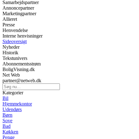
Samarbejdspartner
Annoncepartner
Marketingpartner
Allieret
Presse
Henvendelse
Interne henvisninger
Sideoversigt
Nyheder
Historik
Tekstunivers
Abonnementsstrøm
BoligVisning.dk
Net Web
partner@netweb.dk
Kategorier
Bil
Hjemmekontor
Udendørs
Børn
Sove
Bad
Køkken
Penge