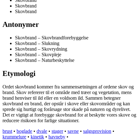
Skovbrand
Skovbrand
Skovbrand
Antonymer
Skovbrand – Skovbrandforebyggelse
Skovbrand – Slukning
Skovbrand – Skovrydning
Skovbrand – Skovpleje
Skovbrand – Naturbeskyttelse
Etymologi
Ordet skovbrand kommer fra sammensætningen af ordene skov og
brand. Skov refererer til et område med træer og vegetation, mens
brand henviser til ild eller en voldsom ild. Sammen betegner
skovbrand en brand, der opstår i skove eller skovområder og kan
sprede sig hurtigt og forårsage stor skade på naturen og dyrelivet.
Det er vigtigt at forebygge skovbrand for at beskytte vores skove og
reducere risikoen for farlige situationer.
brust
•
boglade
•
dvale
•
stager
•
savne
•
salgsprovision
•
krummelure
•
kinetik
•
havneby
•