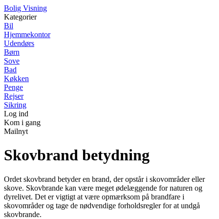
B
olig
V
isning
Kategorier
Bil
Hjemmekontor
Udendørs
Børn
Sove
Bad
Køkken
Penge
Rejser
Sikring
Log ind
Kom i gang
Mailnyt
Skovbrand betydning
Ordet skovbrand betyder en brand, der opstår i skovområder eller
skove. Skovbrande kan være meget ødelæggende for naturen og
dyrelivet. Det er vigtigt at være opmærksom på brandfare i
skovområder og tage de nødvendige forholdsregler for at undgå
skovbrande.