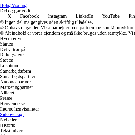
B
olig
V
isning
Del og gør godt
X
Facebook
Instagram
LinkedIn
YouTube
Pin
© Ingen del må gengives uden skriftlig tilladelse.
© Ophavsret gælder. Vi samarbejder med partnere og kan få provision
© Alt indhold er vores ejendom og må ikke bruges uden samtykke. Vi mod
Hvem er vi
Starten
Det vi tror på
Bidragydere
Støt os
Lokationer
Samarbejdsform
Samarbejdspartner
Annoncepartner
Marketingpartner
Allieret
Presse
Henvendelse
Interne henvisninger
Sideoversigt
Nyheder
Historik
Tekstunivers