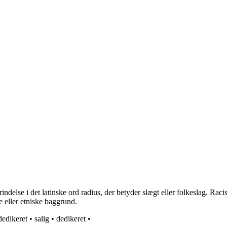
delse i det latinske ord radius, der betyder slægt eller folkeslag. Racis
e eller etniske baggrund.
dedikeret
•
salig
•
dedikeret
•