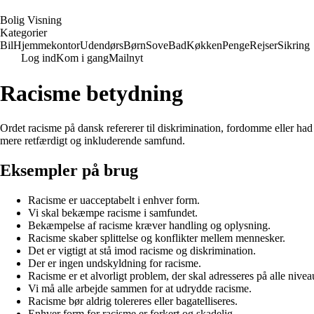
B
olig
V
isning
Kategorier
Bil
Hjemmekontor
Udendørs
Børn
Sove
Bad
Køkken
Penge
Rejser
Sikring
Log ind
Kom i gang
Mailnyt
Racisme betydning
Ordet racisme på dansk refererer til diskrimination, fordomme eller had 
mere retfærdigt og inkluderende samfund.
Eksempler på brug
Racisme er uacceptabelt i enhver form.
Vi skal bekæmpe racisme i samfundet.
Bekæmpelse af racisme kræver handling og oplysning.
Racisme skaber splittelse og konflikter mellem mennesker.
Det er vigtigt at stå imod racisme og diskrimination.
Der er ingen undskyldning for racisme.
Racisme er et alvorligt problem, der skal adresseres på alle nivea
Vi må alle arbejde sammen for at udrydde racisme.
Racisme bør aldrig tolereres eller bagatelliseres.
Enhver form for racisme er forkert og skadelig.