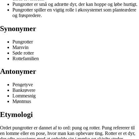
Pungrotter er små og adrætte dyr, der kan hoppe og løbe hurtigt.
Pungrotter spiller en vigtig rolle i økosystemet som planteædere
og frøspredere.
Synonymer
Pungrotter
Marsvin
Søde rotter
Rottefamilien
Antonymer
Pengetyve
Bankrøvere
Lommesnig
Møntmus
Etymologi
Ordet pungrotter er dannet af to ord: pung og rotter. Pung refererer til
en lomme eller en pose, hvor man kan opbevare ting. Rotter er et dyr,
der ofte associeres med at opholde sig i mørke og skjulte steder.