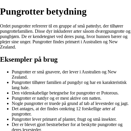
Pungrotter betydning
Ordet pungrotter refererer til en gruppe af små pattedyr, der tilhører
pungrottefamilien. Disse dyr inkluderer arter såsom dværgpungrotte og
pungbjørn. De er kendetegnet ved deres pung, hvor hunnen bærer og
plejer sine unger. Pungrotter findes primært i Australien og New
Zealand.
Eksempler på brug
Pungrotter er små gnavere, der lever i Australien og New
Zealand.
Pungrotter tilhører familien af pungdyr og har en karakteristisk
lang hale.
Den videnskabelige betegnelse for pungrotter er Potorous.
Pungrotter er natdyr og er mest aktive om natten.
Nogle pungrotter er truede på grund af tab af levesteder og jagt.
Det antages, at der findes omkring 12 forskellige arter af
pungrotter.
Pungrotter lever primært af planter, frugt og små insekter.
Der er blevet gjort bestræbelser for at beskytte pungrotter og
deres levesteder.