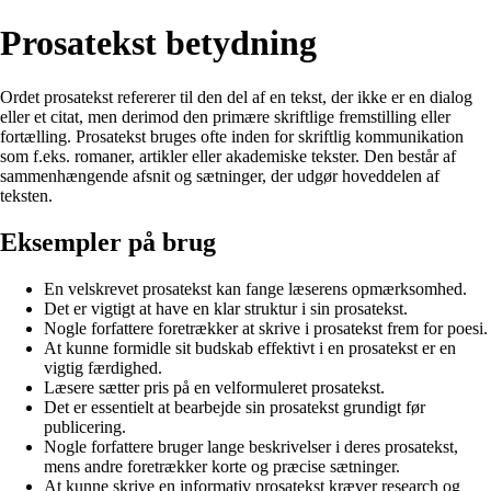
Prosatekst betydning
Ordet prosatekst refererer til den del af en tekst, der ikke er en dialog
eller et citat, men derimod den primære skriftlige fremstilling eller
fortælling. Prosatekst bruges ofte inden for skriftlig kommunikation
som f.eks. romaner, artikler eller akademiske tekster. Den består af
sammenhængende afsnit og sætninger, der udgør hoveddelen af
teksten.
Eksempler på brug
En velskrevet prosatekst kan fange læserens opmærksomhed.
Det er vigtigt at have en klar struktur i sin prosatekst.
Nogle forfattere foretrækker at skrive i prosatekst frem for poesi.
At kunne formidle sit budskab effektivt i en prosatekst er en
vigtig færdighed.
Læsere sætter pris på en velformuleret prosatekst.
Det er essentielt at bearbejde sin prosatekst grundigt før
publicering.
Nogle forfattere bruger lange beskrivelser i deres prosatekst,
mens andre foretrækker korte og præcise sætninger.
At kunne skrive en informativ prosatekst kræver research og