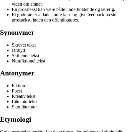
viden om emnet.
En prosatekst kan være både underholdende og lærerig.
Et godt råd er at lade andre læse og give feedback på sin
prosatekst, inden den offentliggøres.
Synonymer
Skrevet tekst
Ordlyd
Skiftende tekst
Nonfiktionel tekst
Antonymer
Fiktion
Poesi
Kreativ tekst
Litteraturtekst
Skønlitteratur
Etymologi
Ordet prosatekst består af to dele: prosa, der refererer til almindelig