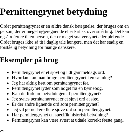
Pernittengrynet betydning
Ordet pernittengrynet er en ældre dansk betegnelse, der bruges om en
person, der er meget nøjeregnende eller kritisk over små ting. Det kan
også referere til en person, der er meget snæversynet eller pirkende.
Ordet bruges ikke så tit i daglig tale længere, men det har stadig en
forståelig betydning for mange danskere.
Eksempler på brug
Pernittengrynet er et sjovt og lidt gammeldags ord.
Hvordan kan man bruge pernittengrynet i en sætning?
Jeg har aldrig hørt om pernittengrynet før.
Pernittengrynet lyder som noget fra en børnebog.
Kan du forklare betydningen af pernittengrynet?
Jeg synes pernittengrynet er et sjovt ord at sige.
Er der andre lignende ord som pernittengrynet?
Jeg vil gerne lære flere sjove ord som pernittengrynet.
Har pernittengrynet en specifik historisk betydning?
Pernittengrynet kan være svært at udtale korrekt første gang.