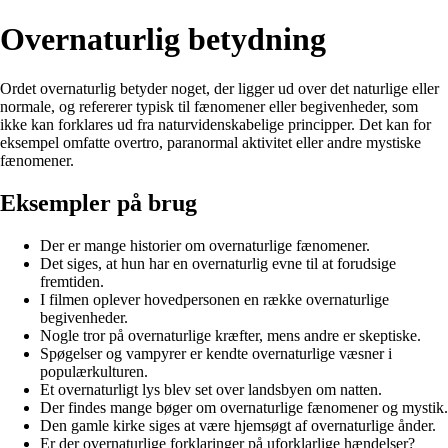
Overnaturlig betydning
Ordet overnaturlig betyder noget, der ligger ud over det naturlige eller
normale, og refererer typisk til fænomener eller begivenheder, som
ikke kan forklares ud fra naturvidenskabelige principper. Det kan for
eksempel omfatte overtro, paranormal aktivitet eller andre mystiske
fænomener.
Eksempler på brug
Der er mange historier om overnaturlige fænomener.
Det siges, at hun har en overnaturlig evne til at forudsige
fremtiden.
I filmen oplever hovedpersonen en række overnaturlige
begivenheder.
Nogle tror på overnaturlige kræfter, mens andre er skeptiske.
Spøgelser og vampyrer er kendte overnaturlige væsner i
populærkulturen.
Et overnaturligt lys blev set over landsbyen om natten.
Der findes mange bøger om overnaturlige fænomener og mystik.
Den gamle kirke siges at være hjemsøgt af overnaturlige ånder.
Er der overnaturlige forklaringer på uforklarlige hændelser?