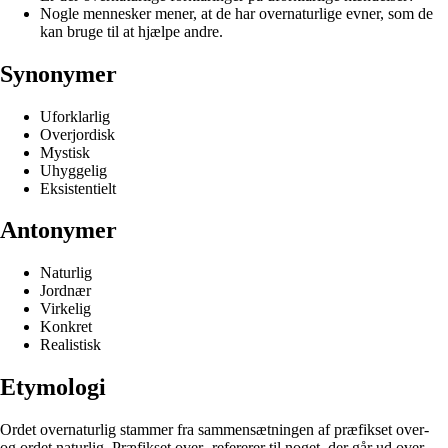
Nogle mennesker mener, at de har overnaturlige evner, som de
kan bruge til at hjælpe andre.
Synonymer
Uforklarlig
Overjordisk
Mystisk
Uhyggelig
Eksistentielt
Antonymer
Naturlig
Jordnær
Virkelig
Konkret
Realistisk
Etymologi
Ordet overnaturlig stammer fra sammensætningen af præfikset over-
og ordet naturlig. Præfikset over- refererer til noget, der går ud over