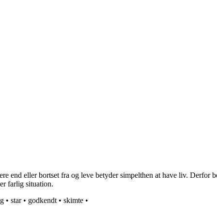
end eller bortset fra og leve betyder simpelthen at have liv. Derfor bet
r farlig situation.
g
•
star
•
godkendt
•
skimte
•