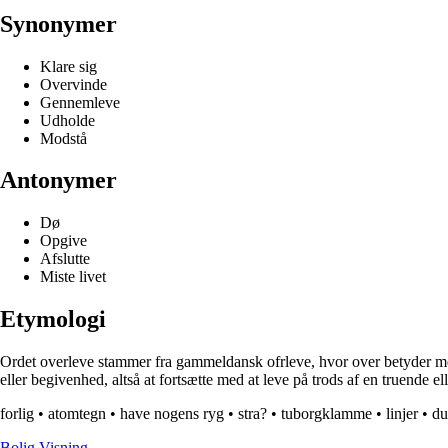
Synonymer
Klare sig
Overvinde
Gennemleve
Udholde
Modstå
Antonymer
Dø
Opgive
Afslutte
Miste livet
Etymologi
Ordet overleve stammer fra gammeldansk ofrleve, hvor over betyder mere 
eller begivenhed, altså at fortsætte med at leve på trods af en truende elle
forlig
•
atomtegn
•
have nogens ryg
•
stra?
•
tuborgklamme
•
linjer
•
du
B
olig
V
isning