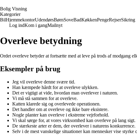
B
olig
V
isning
Kategorier
Bil
Hjemmekontor
Udendørs
Børn
Sove
Bad
Køkken
Penge
Rejser
Sikring
Log ind
Kom i gang
Mailnyt
Overleve betydning
Ordet overleve betyder at fortsætte med at leve på trods af modgang eller
Eksempler på brug
Jeg vil overleve denne svære tid.
Han kæmpede hårdt for at overleve ulykken.
Det er vigtigt at vide, hvordan man overlever i naturen.
Vi må stå sammen for at overleve.
Katten klarede sig og overlevede operationen.
Det handler om at overleve og ikke bare eksistere.
Nogle planter kan overleve i ekstreme vejrforhold.
Vi skal sørge for, at vores virksomhed kan overleve på lang sigt.
De stærkeste arter er dem, der overlever i naturens konkurrence.
Selv i de mest vanskelige situationer kan mennesker vise styrke o