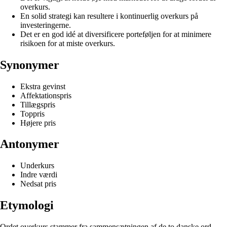
overkurs.
En solid strategi kan resultere i kontinuerlig overkurs på
investeringerne.
Det er en god idé at diversificere porteføljen for at minimere
risikoen for at miste overkurs.
Synonymer
Ekstra gevinst
Affektationspris
Tillægspris
Toppris
Højere pris
Antonymer
Underkurs
Indre værdi
Nedsat pris
Etymologi
Ordet overkurs stammer fra sammensætningen af de to danske ord