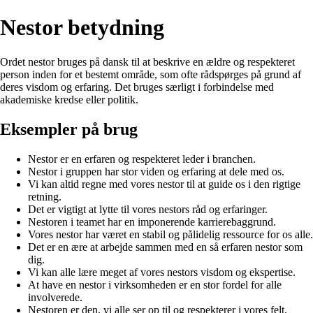
Nestor betydning
Ordet nestor bruges på dansk til at beskrive en ældre og respekteret
person inden for et bestemt område, som ofte rådspørges på grund af
deres visdom og erfaring. Det bruges særligt i forbindelse med
akademiske kredse eller politik.
Eksempler på brug
Nestor er en erfaren og respekteret leder i branchen.
Nestor i gruppen har stor viden og erfaring at dele med os.
Vi kan altid regne med vores nestor til at guide os i den rigtige
retning.
Det er vigtigt at lytte til vores nestors råd og erfaringer.
Nestoren i teamet har en imponerende karrierebaggrund.
Vores nestor har været en stabil og pålidelig ressource for os alle.
Det er en ære at arbejde sammen med en så erfaren nestor som
dig.
Vi kan alle lære meget af vores nestors visdom og ekspertise.
At have en nestor i virksomheden er en stor fordel for alle
involverede.
Nestoren er den, vi alle ser op til og respekterer i vores felt.