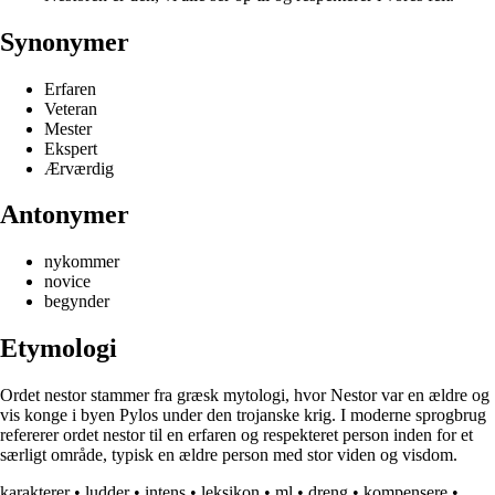
Synonymer
Erfaren
Veteran
Mester
Ekspert
Ærværdig
Antonymer
nykommer
novice
begynder
Etymologi
Ordet nestor stammer fra græsk mytologi, hvor Nestor var en ældre og
vis konge i byen Pylos under den trojanske krig. I moderne sprogbrug
refererer ordet nestor til en erfaren og respekteret person inden for et
særligt område, typisk en ældre person med stor viden og visdom.
karakterer
•
ludder
•
intens
•
leksikon
•
ml
•
dreng
•
kompensere
•