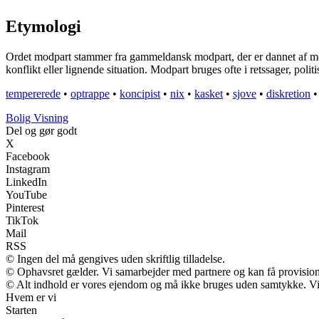
Etymologi
Ordet modpart stammer fra gammeldansk modpart, der er dannet af mod (
konflikt eller lignende situation. Modpart bruges ofte i retssager, polit
tempererede
•
optrappe
•
koncipist
•
nix
•
kasket
•
sjove
•
diskretion
B
olig
V
isning
Del og gør godt
X
Facebook
Instagram
LinkedIn
YouTube
Pinterest
TikTok
Mail
RSS
© Ingen del må gengives uden skriftlig tilladelse.
© Ophavsret gælder. Vi samarbejder med partnere og kan få provisio
© Alt indhold er vores ejendom og må ikke bruges uden samtykke. Vi m
Hvem er vi
Starten