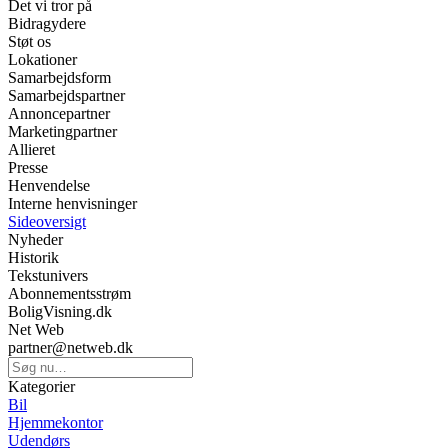
Det vi tror på
Bidragydere
Støt os
Lokationer
Samarbejdsform
Samarbejdspartner
Annoncepartner
Marketingpartner
Allieret
Presse
Henvendelse
Interne henvisninger
Sideoversigt
Nyheder
Historik
Tekstunivers
Abonnementsstrøm
BoligVisning.dk
Net Web
partner@netweb.dk
Kategorier
Bil
Hjemmekontor
Udendørs