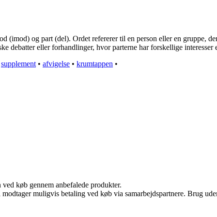
imod) og part (del). Ordet refererer til en person eller en gruppe, der 
iske debatter eller forhandlinger, hvor parterne har forskellige interesser 
•
supplement
•
afvigelse
•
krumtappen
•
n ved køb gennem anbefalede produkter.
odtager muligvis betaling ved køb via samarbejdspartnere. Brug uden ti