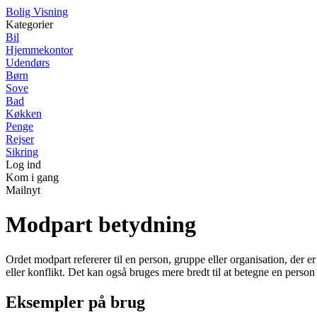
B
olig
V
isning
Kategorier
Bil
Hjemmekontor
Udendørs
Børn
Sove
Bad
Køkken
Penge
Rejser
Sikring
Log ind
Kom i gang
Mailnyt
Modpart betydning
Ordet modpart refererer til en person, gruppe eller organisation, der 
eller konflikt. Det kan også bruges mere bredt til at betegne en person 
Eksempler på brug