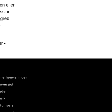
en eller
ession
egreb
e
er
•
rne henvisninger
oversigt
eder
orik
tunivers