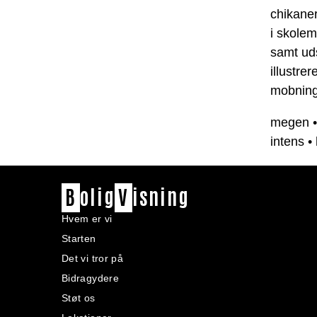
chikaner
i skolem
samt uds
illustre
mobning 
megen
intens
•
B
olig
V
isning
Hvem er vi
Starten
Det vi tror på
Bidragydere
Støt os