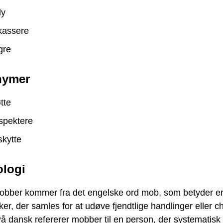
ly
kassere
gre
nymer
tte
spektere
kytte
logi
obber kommer fra det engelske ord mob, som betyder e
r, der samles for at udøve fjendtlige handlinger eller c
å dansk refererer mobber til en person, der systematisk