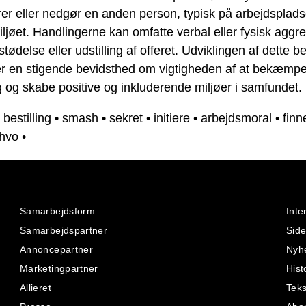
er eller nedgør en anden person, typisk på arbejdsplads
iljøet. Handlingerne kan omfatte verbal eller fysisk aggr
tødelse eller udstilling af offeret. Udviklingen af ​​dette b
rer en stigende bevidsthed om vigtigheden af at bekæmp
og skabe positive og inkluderende miljøer i samfundet.
•
bestilling
•
smash
•
sekret
•
initiere
•
arbejdsmoral
•
finn
hvo
•
Samarbejdsform
Inte
Samarbejdspartner
Side
Annoncepartner
Nyh
Marketingpartner
Hist
Allieret
Teks