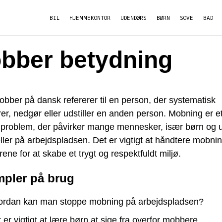
BIL
HJEMMEKONTOR
UDENDØRS
BØRN
SOVE
BAD
bber betydning
bber på dansk refererer til en person, der systematisk
er, nedgør eller udstiller en anden person. Mobning er e
t problem, der påvirker mange mennesker, især børn og 
ller på arbejdspladsen. Det er vigtigt at håndtere mobni
frene for at skabe et trygt og respektfuldt miljø.
pler på brug
ordan kan man stoppe mobning på arbejdspladsen?
 er vigtigt at lære børn at sige fra overfor mobbere.