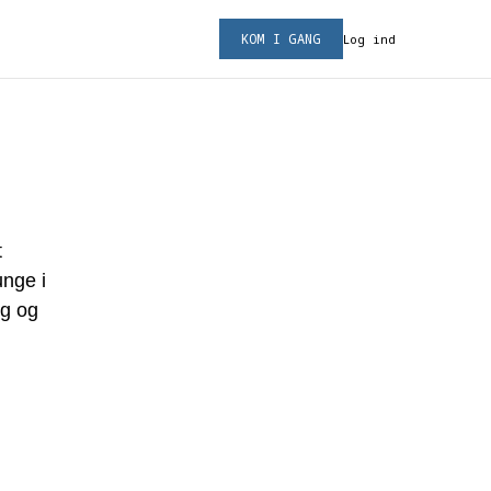
KOM I GANG
Log ind
t
unge i
ng og