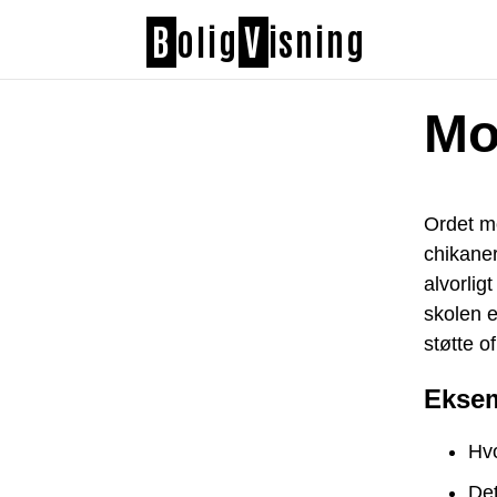
B
olig
V
isning
Mo
Ordet mo
chikaner
alvorlig
skolen e
støtte o
Eksem
Hv
Det