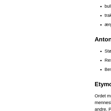
bul
tra
ær
Anto
Stø
Re
Bes
Etymo
Ordet m
menneske
andre. P