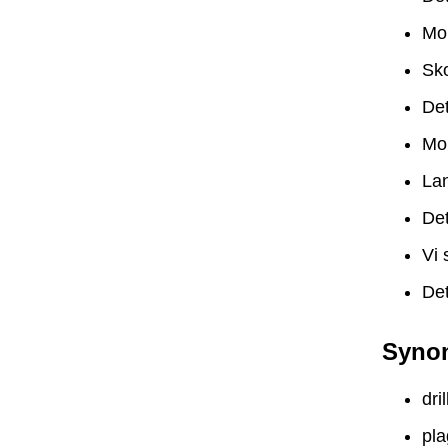
Mob
Sko
Det
Mob
Lan
Det
Vi 
Det
Syno
dri
pl