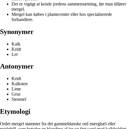
Det er vigtigt at kende jordens sammensætning, før man tilfører
mergel.
Mergel kan købes i plantecentre eller hos specialiserede
forhandlere.
Synonymer
Kalk
Kridt
Ler
Antonymer
Kridt
Kalksten
Lime
Grus
Stenmel
Etymologi
Ordet mergel stammer fra det gammeldanske ord mærghæl eller
mælghill, som betyder en blanding af ler og fint sand med kalkholdigt