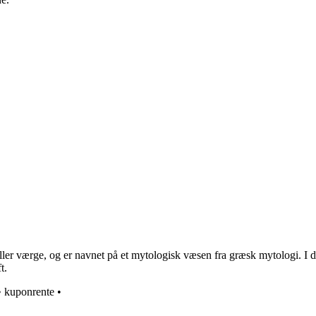
r værge, og er navnet på et mytologisk væsen fra græsk mytologi. I da
t.
•
kuponrente
•