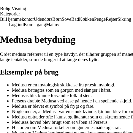
B
olig
V
isning
Kategorier
Bil
Hjemmekontor
Udendørs
Børn
Sove
Bad
Køkken
Penge
Rejser
Sikring
Log ind
Kom i gang
Mailnyt
Medusa betydning
Ordet medusa refererer til en type havdyr, der tilhører gruppen af mane
lange tentakler, som de bruger til at fange deres bytte.
Eksempler på brug
Medusa er en mytologisk skikkelse fra græsk mytologi.
Medusa betragtes som en gorgon med slanger i håret.
Medusas blik kunne forvandle folk til sten.
Perseus dræbte Medusa ved at se på hende i en spejlende skjold.
Medusa er blevet et symbol på frygt og fare.
Nogle mener, at Medusa var en smuk kvinde, før hun blev forba
Medusa optræder ofte i kunst og litteratur som en skræmmende f
Medusas hoved blev brugt som et våben af Perseus.
Historien om Medusa fortæller om gudernes nåde og straf.
Myten om Medusa har inspireret mange kunstnere gennem tidern