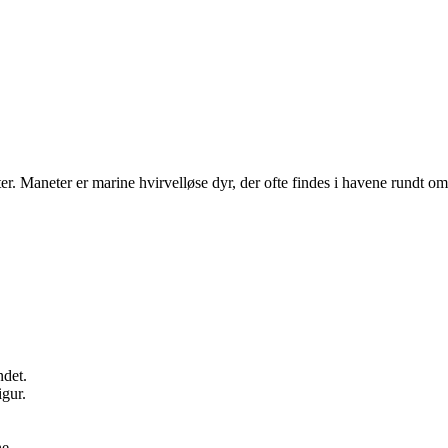
ter. Maneter er marine hvirvelløse dyr, der ofte findes i havene rundt 
ndet.
igur.
e.