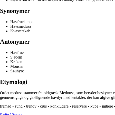
Synonymer
Havfruelampe
Havsmedusa
Kvasterskab
Antonymer
Havfrue
Sjøorm
Kraken
Monster
Søuhyre
Etymologi
Ordet medusa stammer fra oldgræsk Medousa, som betyder beskytter elle
gennemsigtige og gelélignende havdyr med tentakler, der kan afgive gif
fremad
•
sund
•
trendy
•
crus
•
konkludere
•
reservere
•
kupe
•
initiere
B
olig
V
isning