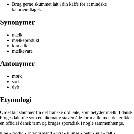
Brug gerne skummet lait i din kaffe for at mindske
kalorieindtaget.
Synonymer
mælk
mælkeprodukt
kumælk
mælkevare
Antonymer
mørk
sort
dyb
Etymologi
Ordet lait stammer fra det franske ord laite, som betyder mælk. I dansk
bruges lait ofte som en alternativ stavemåde for mælk, men det er ikke
en officiel dansk term og bruges sporadisk i nogle sammenhænge.
lune
•
frodig
•
overvismand
•
lyst
•
klunse
•
petit
•
vuf
•
felt
•