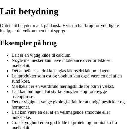
Lait betydning
Ordet lait betyder mælk på dansk. Hvis du har brug for yderligere
hjælp, er du velkommen til at spørge.
Eksempler på brug
Lait er en vigtig kilde til calcium.
Nogle mennesker kan have intolerance overfor laktose i
mælkelait.
Det anbefales at drikke et glas laktosefri lait om dagen.
Laitprodukter som ost og yoghurt kan også være en del af en
sund kost.
Mælkelait er en værdifuld næringskilde for børn i vækst.
Lait kan bidrage til at styrke knoglerne og forebygge
osteoporose.
Det er vigtigt at vælge økologisk lait for at undgå pesticider og
hormoner.
Lait kan være en del af en velsmagende smoothie eller
milkshake.
Græsk yoghurt er en god kilde til protein og probiotika fra
mælkelait.