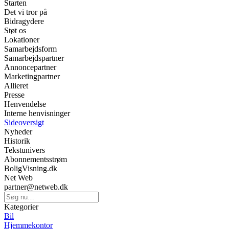
Starten
Det vi tror på
Bidragydere
Støt os
Lokationer
Samarbejdsform
Samarbejdspartner
Annoncepartner
Marketingpartner
Allieret
Presse
Henvendelse
Interne henvisninger
Sideoversigt
Nyheder
Historik
Tekstunivers
Abonnementsstrøm
BoligVisning.dk
Net Web
partner@netweb.dk
Kategorier
Bil
Hjemmekontor