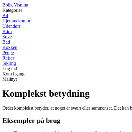
B
olig
V
isning
Kategorier
Bil
Hjemmekontor
Udendørs
Børn
Sove
Bad
Køkken
Penge
Rejser
Sikring
Log ind
Kom i gang
Mailnyt
Komplekst betydning
Ordet komplekst betyder, at noget er svært eller sammensat. Det kan brug
Eksempler på brug