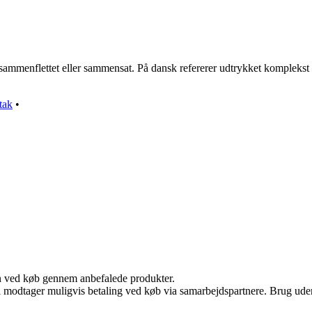
ammenflettet eller sammensat. På dansk refererer udtrykket komplekst ti
tak
•
n ved køb gennem anbefalede produkter.
odtager muligvis betaling ved køb via samarbejdspartnere. Brug uden ti