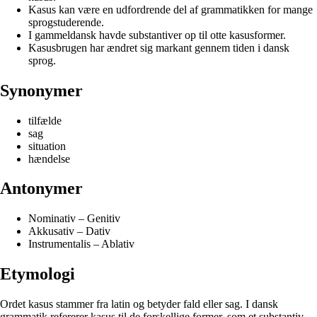
Kasus kan være en udfordrende del af grammatikken for mange
sprogstuderende.
I gammeldansk havde substantiver op til otte kasusformer.
Kasusbrugen har ændret sig markant gennem tiden i dansk
sprog.
Synonymer
tilfælde
sag
situation
hændelse
Antonymer
Nominativ – Genitiv
Akkusativ – Dativ
Instrumentalis – Ablativ
Etymologi
Ordet kasus stammer fra latin og betyder fald eller sag. I dansk
grammatik refererer kasus til de forskellige former, som et substantiv