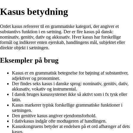
Kasus betydning
Ordet kasus refererer til en grammatiske kategori, der angiver et
substantivs funktion i en sætning. Der er fire kasus på dansk:
nominativ, genitiv, dativ og akkusativ. Hver kasus har forskellige
formål og indikerer enten ejerskab, handlingens mål, subjektet eller
direkte objekt i sætningen.
Eksempler på brug
Kasus er en grammatisk betegnelse for bøjning af substantiver,
adjektiver og pronominer.
Der findes seks kasus i danske sprog: nominativ, genitiv, dativ,
akkusativ, vokativ og instrumental.
I dansk bruges kasussystemet ikke så aktivt som i fx tysk eller
latin.
Kasus markerer typisk forskellige grammatiske funktioner i
sætningen.
Den genitive kasus angiver ejendomsforhold.
I dativkasus indgår ofte modtageren af handlingen.
Kasuskongruens betyder at endelsen på et ord afhænger af dets
kasus.