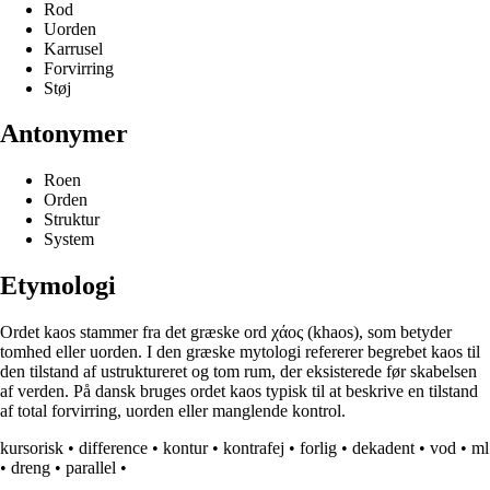
Rod
Uorden
Karrusel
Forvirring
Støj
Antonymer
Roen
Orden
Struktur
System
Etymologi
Ordet kaos stammer fra det græske ord χάος (khaos), som betyder
tomhed eller uorden. I den græske mytologi refererer begrebet kaos til
den tilstand af ustruktureret og tom rum, der eksisterede før skabelsen
af verden. På dansk bruges ordet kaos typisk til at beskrive en tilstand
af total forvirring, uorden eller manglende kontrol.
kursorisk
•
difference
•
kontur
•
kontrafej
•
forlig
•
dekadent
•
vod
•
ml
•
dreng
•
parallel
•