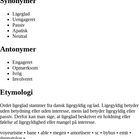
Synonymer
Ligeglad
Uengageret
Passiv
Apatisk
Neutral
Antonymer
Engageret
Opmærksom
Ivrig
Involveret
Etymologi
Ordet ligeglad stammer fra dansk ligegyldig og lad. Ligegyldig betyder
uden betydning eller uden interesse, mens lad betyder ligegyldig eller
passiv. Derfor kan man sige, at ligeglad beskriver en holdning eller
følelse af ligegyldighed eller mangel på interesse.
voyeurisme
•
bane
•
able
•
megen
•
amortisere
•
sc
•
byhus
•
emir
•
dermatolog
•