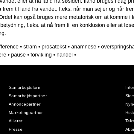
 vandet eller at nå land fra søsiden. Iland bruges i dag p
 frem til land fra vandet, f.eks. når man sejler og når frem
 Ordet kan også bruges mere metaforisk om at komme i l
 betydning, f.eks. at nå frem til en konklusion eller at løs
ng.
fference
•
stram
•
prosatekst
•
anamnese
•
overspringsh
ere
•
pause
•
forvikling
•
handel
•
Samarbejdsform
Inte
Samarbejdspartner
Side
Annoncepartner
Nyh
Marketingpartner
Hist
Allieret
Teks
Presse
Abo