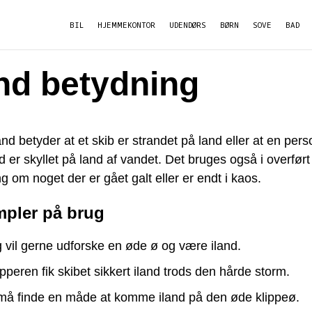
BIL
HJEMMEKONTOR
UDENDØRS
BØRN
SOVE
BAD
and betydning
and betyder at et skib er strandet på land eller at en pers
 er skyllet på land af vandet. Det bruges også i overført
g om noget der er gået galt eller er endt i kaos.
pler på brug
 vil gerne udforske en øde ø og være iland.
pperen fik skibet sikkert iland trods den hårde storm.
må finde en måde at komme iland på den øde klippeø.