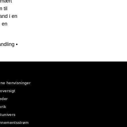
rimært
 til
and i en
e en
andling
•
rne henvisninger
oversigt
eder
orik
tunivers
nnementsstrøm