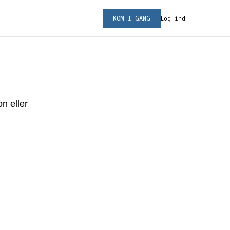
KOM I GANG
Log ind
on eller