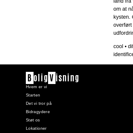
land fra
om at nå
kysten.
overført
udfordri
cool
•
di
identific
B
olig
V
isning
Hvem er vi
Starten
Det vi tror på
Bidragydere
Støt os
Lokationer