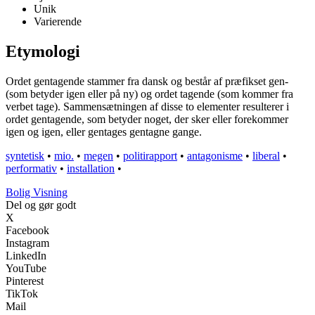
Unik
Varierende
Etymologi
Ordet gentagende stammer fra dansk og består af præfikset gen-
(som betyder igen eller på ny) og ordet tagende (som kommer fra
verbet tage). Sammensætningen af disse to elementer resulterer i
ordet gentagende, som betyder noget, der sker eller forekommer
igen og igen, eller gentages gentagne gange.
syntetisk
•
mio.
•
megen
•
politirapport
•
antagonisme
•
liberal
•
performativ
•
installation
•
B
olig
V
isning
Del og gør godt
X
Facebook
Instagram
LinkedIn
YouTube
Pinterest
TikTok
Mail