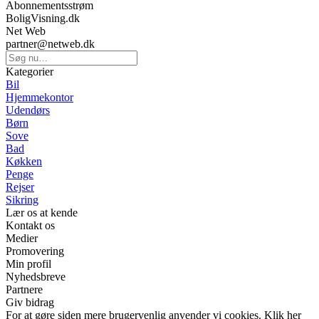
Abonnementsstrøm
BoligVisning.dk
Net Web
partner@netweb.dk
Kategorier
Bil
Hjemmekontor
Udendørs
Børn
Sove
Bad
Køkken
Penge
Rejser
Sikring
Lær os at kende
Kontakt os
Medier
Promovering
Min profil
Nyhedsbreve
Partnere
Giv bidrag
For at gøre siden mere brugervenlig anvender vi cookies. Klik her