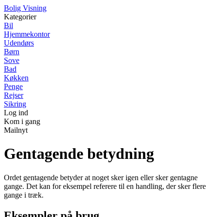
B
olig
V
isning
Kategorier
Bil
Hjemmekontor
Udendørs
Børn
Sove
Bad
Køkken
Penge
Rejser
Sikring
Log ind
Kom i gang
Mailnyt
Gentagende betydning
Ordet gentagende betyder at noget sker igen eller sker gentagne
gange. Det kan for eksempel referere til en handling, der sker flere
gange i træk.
Eksempler på brug