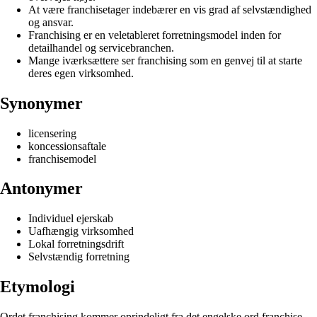
At være franchisetager indebærer en vis grad af selvstændighed
og ansvar.
Franchising er en veletableret forretningsmodel inden for
detailhandel og servicebranchen.
Mange iværksættere ser franchising som en genvej til at starte
deres egen virksomhed.
Synonymer
licensering
koncessionsaftale
franchisemodel
Antonymer
Individuel ejerskab
Uafhængig virksomhed
Lokal forretningsdrift
Selvstændig forretning
Etymologi
Ordet franchising kommer oprindeligt fra det engelske ord franchise,