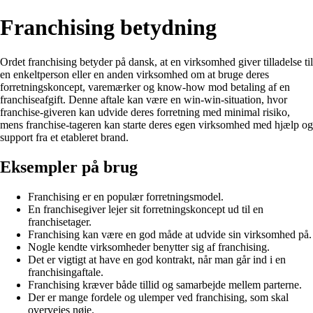
Franchising betydning
Ordet franchising betyder på dansk, at en virksomhed giver tilladelse til
en enkeltperson eller en anden virksomhed om at bruge deres
forretningskoncept, varemærker og know-how mod betaling af en
franchiseafgift. Denne aftale kan være en win-win-situation, hvor
franchise-giveren kan udvide deres forretning med minimal risiko,
mens franchise-tageren kan starte deres egen virksomhed med hjælp og
support fra et etableret brand.
Eksempler på brug
Franchising er en populær forretningsmodel.
En franchisegiver lejer sit forretningskoncept ud til en
franchisetager.
Franchising kan være en god måde at udvide sin virksomhed på.
Nogle kendte virksomheder benytter sig af franchising.
Det er vigtigt at have en god kontrakt, når man går ind i en
franchisingaftale.
Franchising kræver både tillid og samarbejde mellem parterne.
Der er mange fordele og ulemper ved franchising, som skal
overvejes nøje.