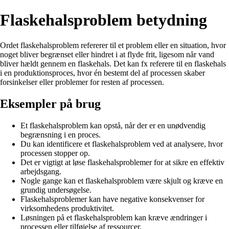
Flaskehalsproblem betydning
Ordet flaskehalsproblem refererer til et problem eller en situation, hvor
noget bliver begrænset eller hindret i at flyde frit, ligesom når vand
bliver hældt gennem en flaskehals. Det kan fx referere til en flaskehals
i en produktionsproces, hvor én bestemt del af processen skaber
forsinkelser eller problemer for resten af processen.
Eksempler på brug
Et flaskehalsproblem kan opstå, når der er en unødvendig
begrænsning i en proces.
Du kan identificere et flaskehalsproblem ved at analysere, hvor
processen stopper op.
Det er vigtigt at løse flaskehalsproblemer for at sikre en effektiv
arbejdsgang.
Nogle gange kan et flaskehalsproblem være skjult og kræve en
grundig undersøgelse.
Flaskehalsproblemer kan have negative konsekvenser for
virksomhedens produktivitet.
Løsningen på et flaskehalsproblem kan kræve ændringer i
processen eller tilføjelse af ressourcer.