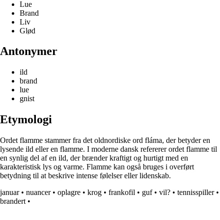
Lue
Brand
Liv
Glød
Antonymer
ild
brand
lue
gnist
Etymologi
Ordet flamme stammer fra det oldnordiske ord fláma, der betyder en
lysende ild eller en flamme. I moderne dansk refererer ordet flamme til
en synlig del af en ild, der brænder kraftigt og hurtigt med en
karakteristisk lys og varme. Flamme kan også bruges i overført
betydning til at beskrive intense følelser eller lidenskab.
januar
•
nuancer
•
oplagre
•
krog
•
frankofil
•
guf
•
vil?
•
tennisspiller
•
brandert
•