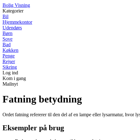
B
olig
V
isning
Kategorier
Bil
Hjemmekontor
Udendørs
Børn
Sove
Bad
Køkken
Penge
Rejser
Sikring
Log ind
Kom i gang
Mailnyt
Fatning betydning
Ordet fatning refererer til den del af en lampe eller lysarmatur, hvor 
Eksempler på brug