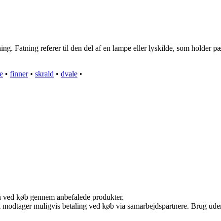
ng. Fatning referer til den del af en lampe eller lyskilde, som holder 
e
•
finner
•
skrald
•
dvale
•
n ved køb gennem anbefalede produkter.
odtager muligvis betaling ved køb via samarbejdspartnere. Brug uden ti