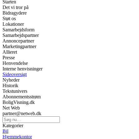
Starten
Det vi tror på
Bidragydere
Støt os
Lokationer
Samarbejdsform
Samarbejdspartner
Annoncepartner
Marketingpartner
Allieret
Presse
Henvendelse
Interne henvisninger
Sideoversigt
Nyheder
Historik
Tekstunivers
Abonnementsstrøm
BoligVisning.dk
Net Web
partner@netweb.dk
Kategorier
Bil
Hjemmekontor