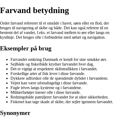
Farvand betydning
Ordet farvand refererer til et område i havet, søen eller en flod, der
bruges til navigering af skibe og både. Det kan også referere til en
bestemt del af vandet, f.eks. et farvand mellem to øer eller langs en
kystlinje. Det bruges ofte i forbindelse med søfart og navigation.
Eksempler på brug
Farvandet omkring Danmark er kendt for sine smukke øer.
Sejlbåde og fiskerbåde krydser farvandet hver dag.
Det er vigtigt at respektere skibstrafikken i farvandet.
Forskellige arter af fisk lever i disse farvande.
Dykkere udforsker ofte de spændende dybder i farvandene.
Vejret kan være uforudsigeligt i disse farvande.
Fugle trives langs kysterne og i farvandene.
Militærfartøjer træner ofte i disse farvande.
Redningsbåde patruljerer farvandet for at sikre sikkerheden.
Fiskenet kan tage skade af skibe, der sejler igennem farvandet.
Synonymer