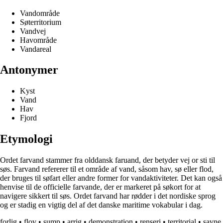
Vandområde
Søterritorium
Vandvej
Havområde
Vandareal
Antonymer
Kyst
Vand
Hav
Fjord
Etymologi
Ordet farvand stammer fra olddansk faruand, der betyder vej or sti til
søs. Farvand refererer til et område af vand, såsom hav, sø eller flod,
der bruges til søfart eller andre former for vandaktiviteter. Det kan også
henvise til de officielle farvande, der er markeret på søkort for at
navigere sikkert til søs. Ordet farvand har rødder i det nordiske sprog
og er stadig en vigtig del af det danske maritime vokabular i dag.
forlig
•
flov
•
sump
•
arrig
•
demonstration
•
renseri
•
territorial
•
savne