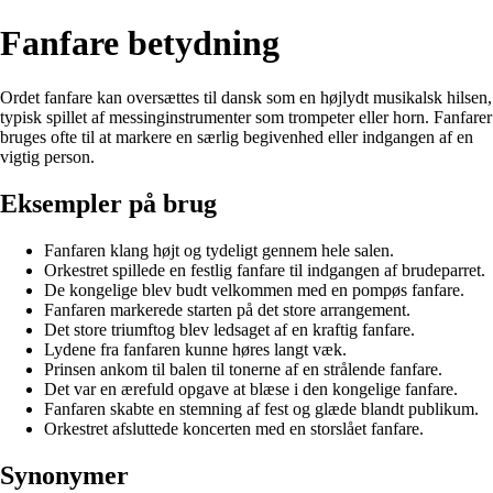
Fanfare betydning
Ordet fanfare kan oversættes til dansk som en højlydt musikalsk hilsen,
typisk spillet af messinginstrumenter som trompeter eller horn. Fanfarer
bruges ofte til at markere en særlig begivenhed eller indgangen af en
vigtig person.
Eksempler på brug
Fanfaren klang højt og tydeligt gennem hele salen.
Orkestret spillede en festlig fanfare til indgangen af brudeparret.
De kongelige blev budt velkommen med en pompøs fanfare.
Fanfaren markerede starten på det store arrangement.
Det store triumftog blev ledsaget af en kraftig fanfare.
Lydene fra fanfaren kunne høres langt væk.
Prinsen ankom til balen til tonerne af en strålende fanfare.
Det var en ærefuld opgave at blæse i den kongelige fanfare.
Fanfaren skabte en stemning af fest og glæde blandt publikum.
Orkestret afsluttede koncerten med en storslået fanfare.
Synonymer