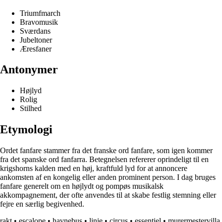
Triumfmarch
Bravomusik
Sværdans
Jubeltoner
Æresfaner
Antonymer
Højlyd
Rolig
Stilhed
Etymologi
Ordet fanfare stammer fra det franske ord fanfare, som igen kommer
fra det spanske ord fanfarra. Betegnelsen refererer oprindeligt til en
krigshorns kalden med en høj, kraftfuld lyd for at annoncere
ankomsten af en kongelig eller anden prominent person. I dag bruges
fanfare generelt om en højlydt og pompøs musikalsk
akkompagnement, der ofte anvendes til at skabe festlig stemning eller
fejre en særlig begivenhed.
rakt
•
escalope
•
havnebus
•
linie
•
circus
•
essentiel
•
murermestervilla