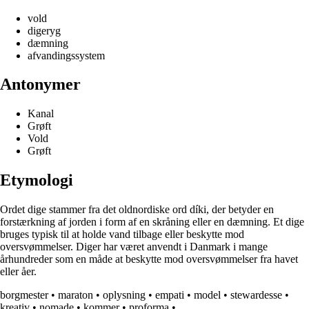
vold
digeryg
dæmning
afvandingssystem
Antonymer
Kanal
Grøft
Vold
Grøft
Etymologi
Ordet dige stammer fra det oldnordiske ord díki, der betyder en
forstærkning af jorden i form af en skråning eller en dæmning. Et dige
bruges typisk til at holde vand tilbage eller beskytte mod
oversvømmelser. Diger har været anvendt i Danmark i mange
århundreder som en måde at beskytte mod oversvømmelser fra havet
eller åer.
borgmester
•
maraton
•
oplysning
•
empati
•
model
•
stewardesse
•
kreativ
•
nomade
•
kommer
•
proforma
•