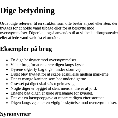
Dige betydning
Ordet dige refererer til en struktur, som ofte består af jord eller sten, der
bygges for at holde vand tilbage eller for at beskytte mod
oversvømmelser. Diger kan også anvendes til at skabe landbrugsarealer
eller at lede vand væk fra et område.
Eksempler på brug
En dige beskytter mod oversvømmelser.
Vi har brug for at reparere digen langs kysten.
Dyrene søger ly bag digen under stormvejr.
Diget blev bygget for at skabe adskillelse mellem markerne.
Der er mange kaniner, som bor under digerne.
Græsset på diget skal slås regelmæssigt.
Nogle diger er bygget af sten, mens andre er af jord.
Engene bag digen er gode græsgange for kvæget.
Det var en kæmpeopgave at reparere digen efter stormen.
Digen langs vejen er en vigtig beskyttelse mod oversvømmelser.
Synonymer