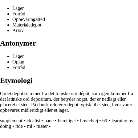
Lager
Forråd
Opbevaringssted
Materialedepot
Arkiv
Antonymer
Lager
Oplag
Forråd
Etymologi
Ordet depot stammer fra det franske ord dépôt, som igen kommer fra
det latinske ord depositum, der betyder noget, der er nedlagt eller
placeret et sted. På dansk refererer depot typisk til et sted, hvor varer
opbevares midlertidigt eller et lager.
supplement
•
idealist
•
bane
•
berettiget
•
hovedvej
•
69
•
learning by
doing
•
ride
•
ml
•
russer
•