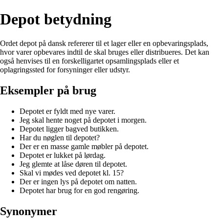
Depot betydning
Ordet depot på dansk refererer til et lager eller en opbevaringsplads,
hvor varer opbevares indtil de skal bruges eller distribueres. Det kan
også henvises til en forskelligartet opsamlingsplads eller et
oplagringssted for forsyninger eller udstyr.
Eksempler på brug
Depotet er fyldt med nye varer.
Jeg skal hente noget på depotet i morgen.
Depotet ligger bagved butikken.
Har du nøglen til depotet?
Der er en masse gamle møbler på depotet.
Depotet er lukket på lørdag.
Jeg glemte at låse døren til depotet.
Skal vi mødes ved depotet kl. 15?
Der er ingen lys på depotet om natten.
Depotet har brug for en god rengøring.
Synonymer