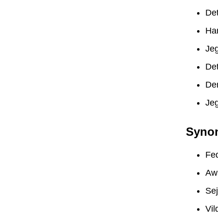
Det
Har
Jeg
Det
Den
Jeg
Syno
Fe
Aw
Sej
Vil