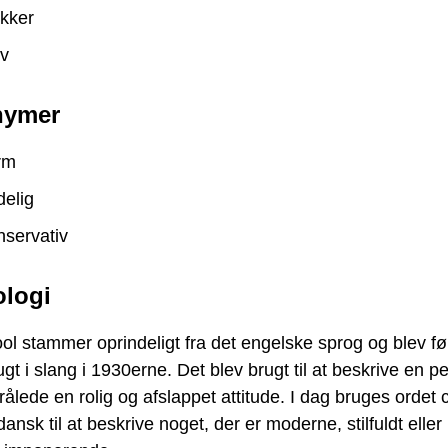
kker
ov
nymer
rm
elig
servativ
logi
ol stammer oprindeligt fra det engelske sprog og blev fø
gt i slang i 1930erne. Det blev brugt til at beskrive en p
rålede en rolig og afslappet attitude. I dag bruges ordet 
 dansk til at beskrive noget, der er moderne, stilfuldt eller