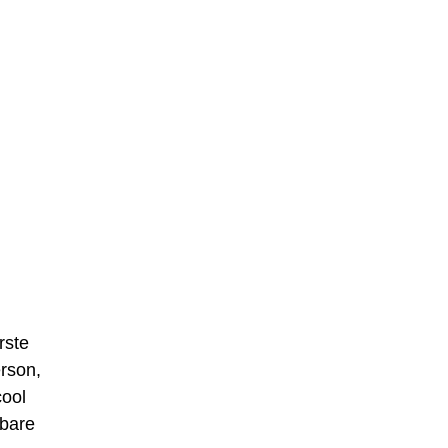
rste
erson,
cool
 bare