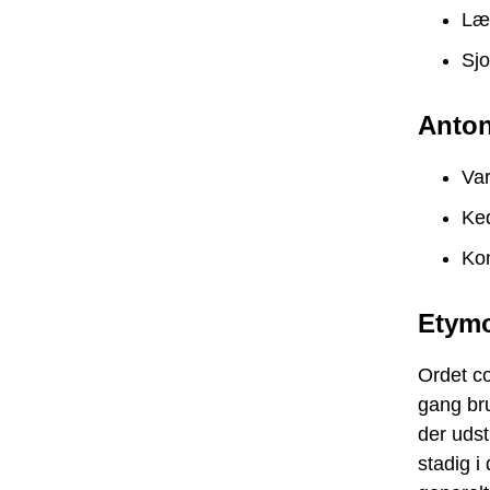
Læ
Sj
Anto
Va
Ked
Kon
Etymo
Ordet co
gang bru
der udst
stadig i