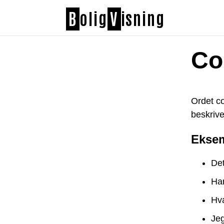
B
olig
V
isning
Co
Ordet co
beskrive
Eksem
Det
Han
Hva
Jeg