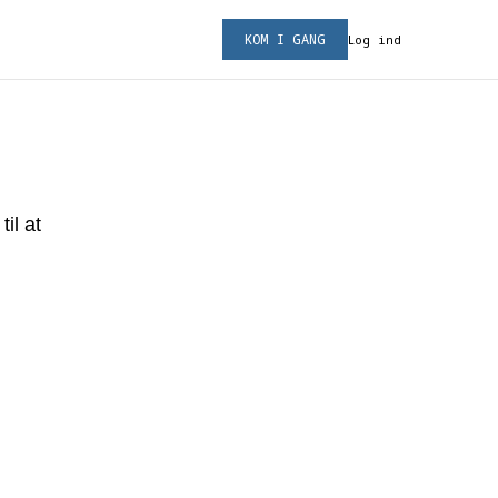
KOM I GANG
Log ind
il at