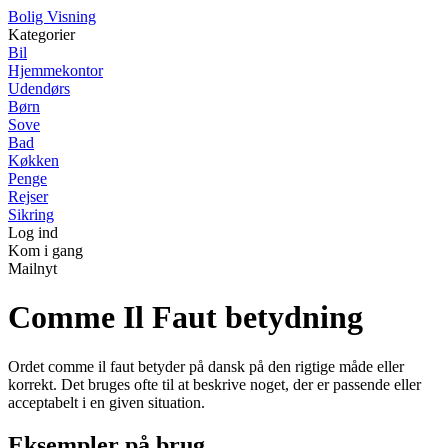
B
olig
V
isning
Kategorier
Bil
Hjemmekontor
Udendørs
Børn
Sove
Bad
Køkken
Penge
Rejser
Sikring
Log ind
Kom i gang
Mailnyt
Comme Il Faut betydning
Ordet comme il faut betyder på dansk på den rigtige måde eller
korrekt. Det bruges ofte til at beskrive noget, der er passende eller
acceptabelt i en given situation.
Eksempler på brug