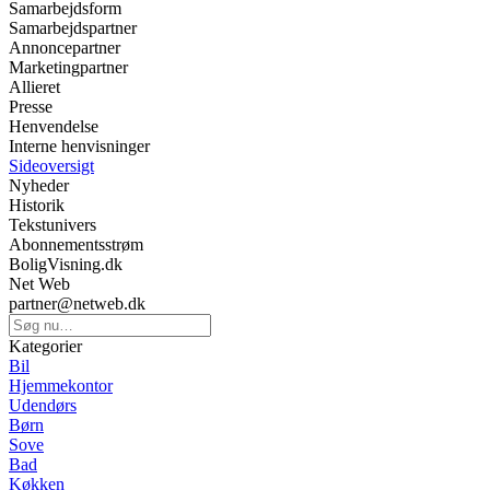
Samarbejdsform
Samarbejdspartner
Annoncepartner
Marketingpartner
Allieret
Presse
Henvendelse
Interne henvisninger
Sideoversigt
Nyheder
Historik
Tekstunivers
Abonnementsstrøm
BoligVisning.dk
Net Web
partner@netweb.dk
Kategorier
Bil
Hjemmekontor
Udendørs
Børn
Sove
Bad
Køkken