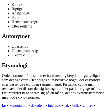
Korrekt
Rigtigt
Anstændigt
Pænt
Hensigtsmæssigt
Efter reglerne
Antonymer
Upassende
Uhensigtsmæssig
Ukorrekt
Etymologi
Ordet comme il faut stammer fra fransk og betyder bogstaveligt talt
som det bør være. Det bruges til at beskrive noget, der er korrekt
eller passende i en given sammenhæng. På dansk kunne man
oversætte det til som det sig hør og bør eller på den rigtige måde.
Det refererer til at opføre sig på en måde, der er i overensstemmelse
med god skik og normer.
far
•
konnotation
•
dekadent
•
interesse
•
tak
•
bulk
•
sautere
•