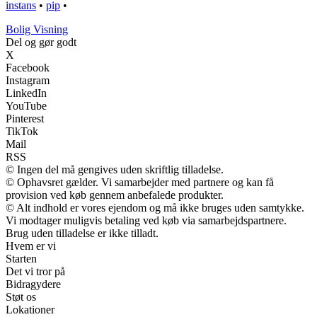
instans
•
pip
•
B
olig
V
isning
Del og gør godt
X
Facebook
Instagram
LinkedIn
YouTube
Pinterest
TikTok
Mail
RSS
© Ingen del må gengives uden skriftlig tilladelse.
© Ophavsret gælder. Vi samarbejder med partnere og kan få
provision ved køb gennem anbefalede produkter.
© Alt indhold er vores ejendom og må ikke bruges uden samtykke.
Vi modtager muligvis betaling ved køb via samarbejdspartnere.
Brug uden tilladelse er ikke tilladt.
Hvem er vi
Starten
Det vi tror på
Bidragydere
Støt os
Lokationer