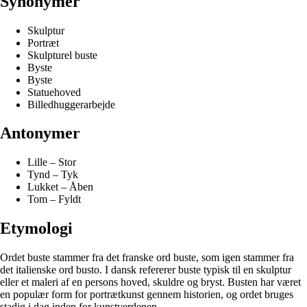
Synonymer
Skulptur
Portræt
Skulpturel buste
Byste
Byste
Statuehoved
Billedhuggerarbejde
Antonymer
Lille – Stor
Tynd – Tyk
Lukket – Åben
Tom – Fyldt
Etymologi
Ordet buste stammer fra det franske ord buste, som igen stammer fra
det italienske ord busto. I dansk refererer buste typisk til en skulptur
eller et maleri af en persons hoved, skuldre og bryst. Busten har været
en populær form for portrætkunst gennem historien, og ordet bruges
stadig i dag inden for kunstverdenen.