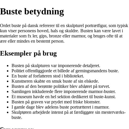
Buste betydning
Ordet buste på dansk refererer til en skulpturel portrætfigur, som typisk
kun viser personens hoved, hals og skuldre. Busten kan være lavet i
materialer som fx ler, gips, bronze eller marmor, og bruges ofte til at
ære eller mindes en bestemt person.
Eksempler på brug
Busten på skulpturen var imponerende detaljeret.
Politiet offentliggjorde et billede af gerningsmandens buste.
En buste af forfatteren stod i biblioteket.
Kunstneren skabte en smuk buste af sin elskede.
Busten af den berømte politiker blev afsløret på torvet.
Samlingen inkluderede flere imponerende marmor-buster.
Et museum havde en hel sektion dedikeret til buste-kunst.
Busten på graven var prydet med friske blomster.
I gamle dage blev adelens buste portrætteret i marmor.
Skulptøren arbejdede intenst på at færdiggøre sin mesterværks-
buste.