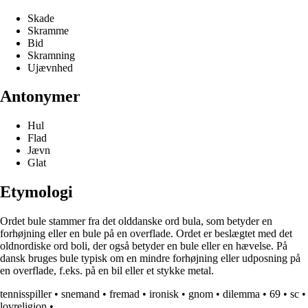
Skade
Skramme
Bid
Skramning
Ujævnhed
Antonymer
Hul
Flad
Jævn
Glat
Etymologi
Ordet bule stammer fra det olddanske ord bula, som betyder en
forhøjning eller en bule på en overflade. Ordet er beslægtet med det
oldnordiske ord boli, der også betyder en bule eller en hævelse. På
dansk bruges bule typisk om en mindre forhøjning eller udposning på
en overflade, f.eks. på en bil eller et stykke metal.
tennisspiller
•
snemand
•
fremad
•
ironisk
•
gnom
•
dilemma
•
69
•
sc
•
lovreligion
•