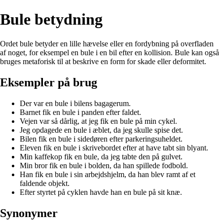
Bule betydning
Ordet bule betyder en lille hævelse eller en fordybning på overfladen
af noget, for eksempel en bule i en bil efter en kollision. Bule kan også
bruges metaforisk til at beskrive en form for skade eller deformitet.
Eksempler på brug
Der var en bule i bilens bagagerum.
Barnet fik en bule i panden efter faldet.
Vejen var så dårlig, at jeg fik en bule på min cykel.
Jeg opdagede en bule i æblet, da jeg skulle spise det.
Bilen fik en bule i sidedøren efter parkeringsuheldet.
Eleven fik en bule i skrivebordet efter at have tabt sin blyant.
Min kaffekop fik en bule, da jeg tabte den på gulvet.
Min bror fik en bule i bolden, da han spillede fodbold.
Han fik en bule i sin arbejdshjelm, da han blev ramt af et
faldende objekt.
Efter styrtet på cyklen havde han en bule på sit knæ.
Synonymer