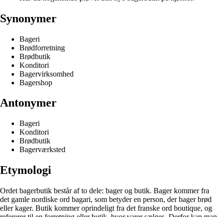
Synonymer
Bageri
Brødforretning
Brødbutik
Konditori
Bagervirksomhed
Bagershop
Antonymer
Bageri
Konditori
Brødbutik
Bagerværksted
Etymologi
Ordet bagerbutik består af to dele: bager og butik. Bager kommer fra
det gamle nordiske ord bagari, som betyder en person, der bager brød
eller kager. Butik kommer oprindeligt fra det franske ord boutique, og
refererer til en forretning eller butik, hvor varer sælges. Derfor kan man