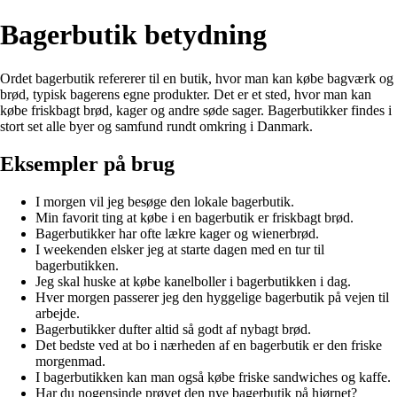
Bagerbutik betydning
Ordet bagerbutik refererer til en butik, hvor man kan købe bagværk og
brød, typisk bagerens egne produkter. Det er et sted, hvor man kan
købe friskbagt brød, kager og andre søde sager. Bagerbutikker findes i
stort set alle byer og samfund rundt omkring i Danmark.
Eksempler på brug
I morgen vil jeg besøge den lokale bagerbutik.
Min favorit ting at købe i en bagerbutik er friskbagt brød.
Bagerbutikker har ofte lækre kager og wienerbrød.
I weekenden elsker jeg at starte dagen med en tur til
bagerbutikken.
Jeg skal huske at købe kanelboller i bagerbutikken i dag.
Hver morgen passerer jeg den hyggelige bagerbutik på vejen til
arbejde.
Bagerbutikker dufter altid så godt af nybagt brød.
Det bedste ved at bo i nærheden af en bagerbutik er den friske
morgenmad.
I bagerbutikken kan man også købe friske sandwiches og kaffe.
Har du nogensinde prøvet den nye bagerbutik på hjørnet?