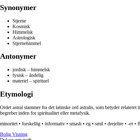
Synonymer
Stjerne
Kosmisk
Himmelsk
Astrologisk
Stjernehimmel
Antonymer
jordisk – himmelsk
fysisk – åndelig
materiel – spirituel
Etymologi
Ordet astral stammer fra det latinske ord astralis, som betyder relateret t
begreber inden for spiritualitet eller metafysik.
minoritet
•
forskellig
•
informativ
•
smash
•
eg
•
smil
•
drejelire
•
-er
•
f
B
olig
V
isning
Del og gør godt