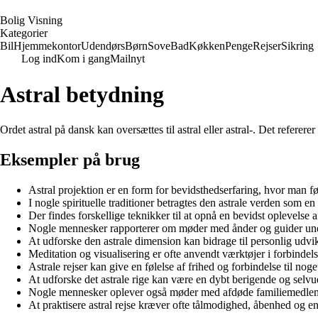
B
olig
V
isning
Kategorier
Bil
Hjemmekontor
Udendørs
Børn
Sove
Bad
Køkken
Penge
Rejser
Sikring
Log ind
Kom i gang
Mailnyt
Astral betydning
Ordet astral på dansk kan oversættes til astral eller astral-. Det refererer 
Eksempler på brug
Astral projektion er en form for bevidsthedserfaring, hvor man fø
I nogle spirituelle traditioner betragtes den astrale verden som en
Der findes forskellige teknikker til at opnå en bevidst oplevelse a
Nogle mennesker rapporterer om møder med ånder og guider under
At udforske den astrale dimension kan bidrage til personlig udvikl
Meditation og visualisering er ofte anvendt værktøjer i forbindels
Astrale rejser kan give en følelse af frihed og forbindelse til noge
At udforske det astrale rige kan være en dybt berigende og selv
Nogle mennesker oplever også møder med afdøde familiemedlemme
At praktisere astral rejse kræver ofte tålmodighed, åbenhed og en 