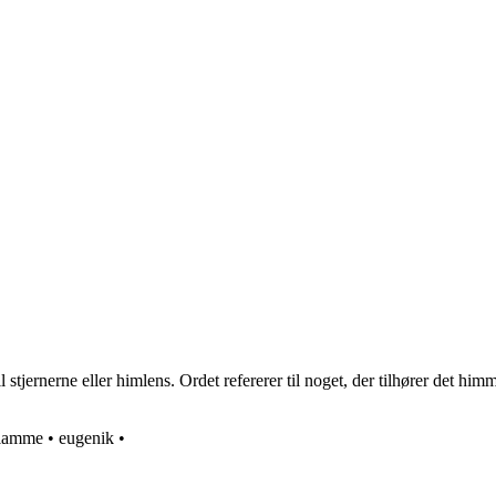
il stjernerne eller himlens. Ordet refererer til noget, der tilhører det hi
lamme
•
eugenik
•