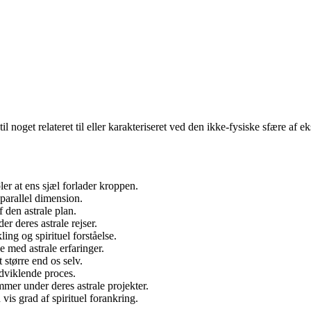
til noget relateret til eller karakteriseret ved den ikke-fysiske sfære af ek
ler at ens sjæl forlader kroppen.
 parallel dimension.
f den astrale plan.
 deres astrale rejser.
ing og spirituel forståelse.
e med astrale erfaringer.
t større end os selv.
udviklende proces.
r under deres astrale projekter.
vis grad af spirituel forankring.