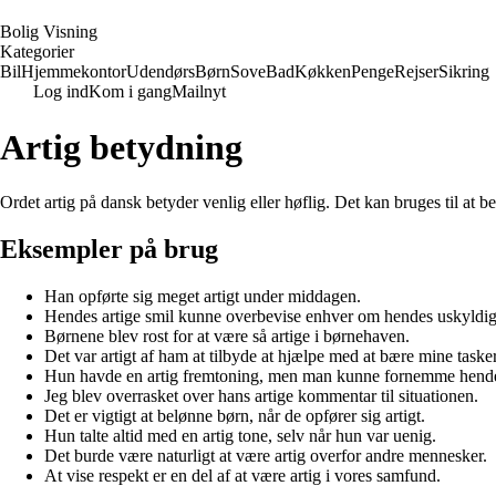
B
olig
V
isning
Kategorier
Bil
Hjemmekontor
Udendørs
Børn
Sove
Bad
Køkken
Penge
Rejser
Sikring
Log ind
Kom i gang
Mailnyt
Artig betydning
Ordet artig på dansk betyder venlig eller høflig. Det kan bruges til at b
Eksempler på brug
Han opførte sig meget artigt under middagen.
Hendes artige smil kunne overbevise enhver om hendes uskyldi
Børnene blev rost for at være så artige i børnehaven.
Det var artigt af ham at tilbyde at hjælpe med at bære mine tasker
Hun havde en artig fremtoning, men man kunne fornemme hendes
Jeg blev overrasket over hans artige kommentar til situationen.
Det er vigtigt at belønne børn, når de opfører sig artigt.
Hun talte altid med en artig tone, selv når hun var uenig.
Det burde være naturligt at være artig overfor andre mennesker.
At vise respekt er en del af at være artig i vores samfund.