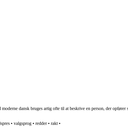
. I moderne dansk bruges artig ofte til at beskrive en person, der opføre
dspres
•
valgsprog
•
redder
•
rakt
•