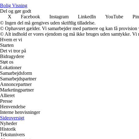
B
olig
V
isning
Del og gør godt
X
Facebook
Instagram
LinkedIn
YouTube
Pin
© Ingen del må gengives uden skriftlig tilladelse.
© Ophavsret gælder. Vi samarbejder med partnere og kan få provision
© Alt indhold er vores ejendom og må ikke bruges uden samtykke. Vi mod
Hvem er vi
Starten
Det vi tror på
Bidragydere
Støt os
Lokationer
Samarbejdsform
Samarbejdspartner
Annoncepartner
Marketingpartner
Allieret
Presse
Henvendelse
Interne henvisninger
Sideoversigt
Nyheder
Historik
Tekstunivers