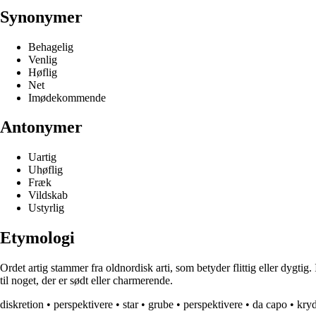
Synonymer
Behagelig
Venlig
Høflig
Net
Imødekommende
Antonymer
Uartig
Uhøflig
Fræk
Vildskab
Ustyrlig
Etymologi
Ordet artig stammer fra oldnordisk arti, som betyder flittig eller dygtig
til noget, der er sødt eller charmerende.
diskretion
•
perspektivere
•
star
•
grube
•
perspektivere
•
da capo
•
kry