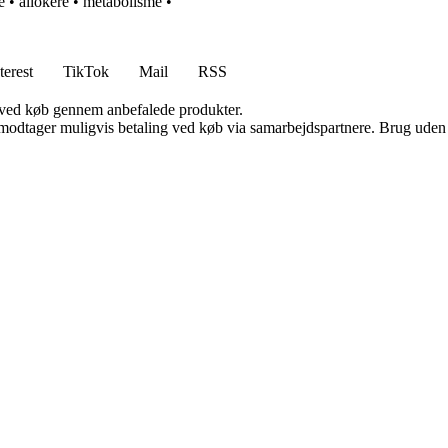
e
•
allokere
•
metabolisme
•
terest
TikTok
Mail
RSS
 ved køb gennem anbefalede produkter.
tager muligvis betaling ved køb via samarbejdspartnere. Brug uden till