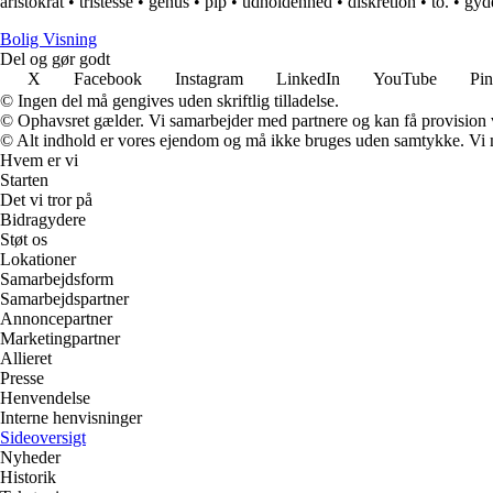
aristokrat
•
tristesse
•
genus
•
pip
•
udholdenhed
•
diskretion
•
to.
•
gyd
B
olig
V
isning
Del og gør godt
X
Facebook
Instagram
LinkedIn
YouTube
Pin
© Ingen del må gengives uden skriftlig tilladelse.
© Ophavsret gælder. Vi samarbejder med partnere og kan få provision
© Alt indhold er vores ejendom og må ikke bruges uden samtykke. Vi mod
Hvem er vi
Starten
Det vi tror på
Bidragydere
Støt os
Lokationer
Samarbejdsform
Samarbejdspartner
Annoncepartner
Marketingpartner
Allieret
Presse
Henvendelse
Interne henvisninger
Sideoversigt
Nyheder
Historik