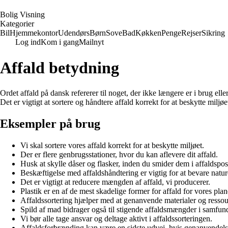
B
olig
V
isning
Kategorier
Bil
Hjemmekontor
Udendørs
Børn
Sove
Bad
Køkken
Penge
Rejser
Sikring
Log ind
Kom i gang
Mailnyt
Affald betydning
Ordet affald på dansk refererer til noget, der ikke længere er i brug ell
Det er vigtigt at sortere og håndtere affald korrekt for at beskytte mil
Eksempler på brug
Vi skal sortere vores affald korrekt for at beskytte miljøet.
Der er flere genbrugsstationer, hvor du kan aflevere dit affald.
Husk at skylle dåser og flasker, inden du smider dem i affaldspo
Beskæftigelse med affaldshåndtering er vigtig for at bevare natur
Det er vigtigt at reducere mængden af affald, vi producerer.
Plastik er en af de mest skadelige former for affald for vores plan
Affaldssortering hjælper med at genanvende materialer og ressou
Spild af mad bidrager også til stigende affaldsmængder i samfund
Vi bør alle tage ansvar og deltage aktivt i affaldssorteringen.
Affaldsforbrænding kan være en sidste udvej, hvis genanvendels