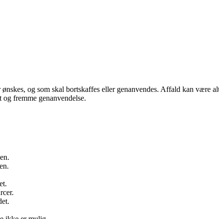
er ønskes, og som skal bortskaffes eller genanvendes. Affald kan være alt 
jøet og fremme genanvendelse.
sen.
en.
et.
rcer.
et.
e ikke er mulig.